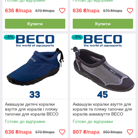
Готово до відправки
Готово до відправки
636
636
₴/пара
₴/пара
670 ₴/пара
670 ₴/пара
Купити
Купити
–5%
–5%
Аквашузи дитячі коралки
Аквашузи коралки взуття для
взуття для коралів і пляжу
коралів та пляжу тапочки для
тапочки для коралів BECO
коралів аквавзуття BECO
92171 7 темно-сині (33р.)
90661 110 срібно-чорнi (45р.)
Готово до відправки
Готово до відправки
636
807
₴/пара
₴/пара
670 ₴/пара
850 ₴/пара