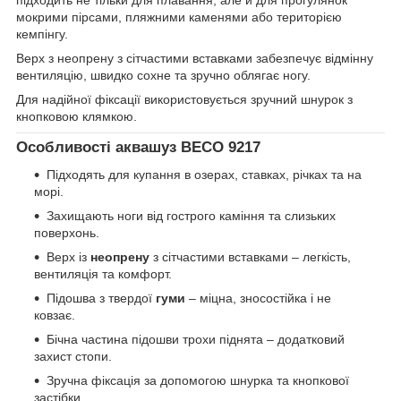
підходить не тільки для плавання, але й для прогулянок
мокрими пірсами, пляжними каменями або територією
кемпінгу.
Верх з неопрену з сітчастими вставками забезпечує відмінну
вентиляцію, швидко сохне та зручно облягає ногу.
Для надійної фіксації використовується зручний шнурок з
кнопковою клямкою.
Особливості аквашуз BECO 9217
Підходять для купання в озерах, ставках, річках та на
морі.
Захищають ноги від гострого каміння та слизьких
поверхонь.
Верх із
неопрену
з сітчастими вставками – легкість,
вентиляція та комфорт.
Підошва з твердої
гуми
– міцна, зносостійка і не
ковзає.
Бічна частина підошви трохи піднята – додатковий
захист стопи.
Зручна фіксація за допомогою шнурка та кнопкової
застібки.