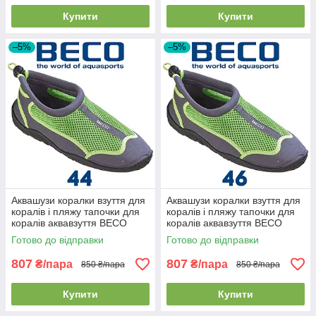
Купити
Купити
–5%
–5%
Аквашузи коралки взуття для
Аквашузи коралки взуття для
коралів і пляжу тапочки для
коралів і пляжу тапочки для
коралів аквавзуття BECO
коралів аквавзуття BECO
90661 118 сіро-зелені (44р.)
90661 118 сіро-зелені (46р.)
Готово до відправки
Готово до відправки
807
807
₴/пара
₴/пара
850 ₴/пара
850 ₴/пара
Купити
Купити