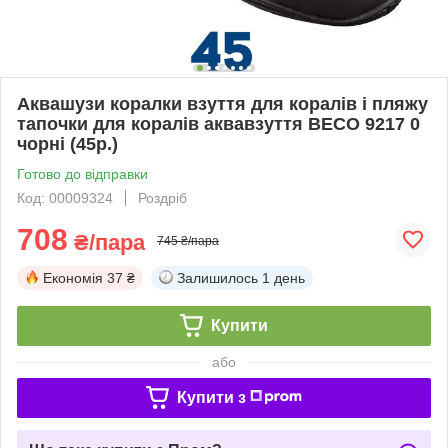
Аквашузи коралки взуття для коралів і пляжу
тапочки для коралів аквавзуття BECO 9217 0
чорні (45р.)
Готово до відправки
Код: 00009324
Роздріб
708
₴/пара
745 ₴/пара
Економія
37 ₴
Залишилось
1 день
Купити
або
Купити з