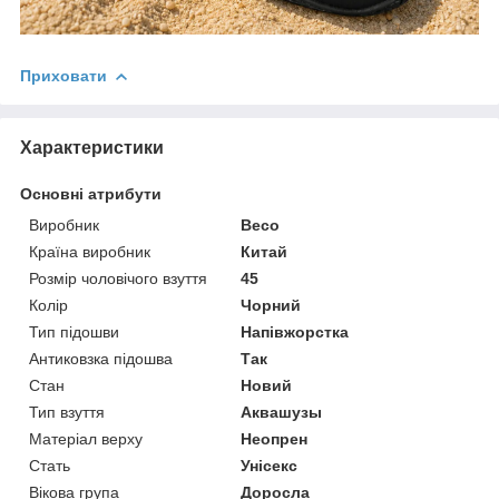
Приховати
Характеристики
Основні атрибути
Виробник
Beco
Країна виробник
Китай
Розмір чоловічого взуття
45
Колір
Чорний
Тип підошви
Напівжорстка
Антиковзка підошва
Так
Стан
Новий
Тип взуття
Аквашузы
Матеріал верху
Неопрен
Стать
Унісекс
Вікова група
Доросла