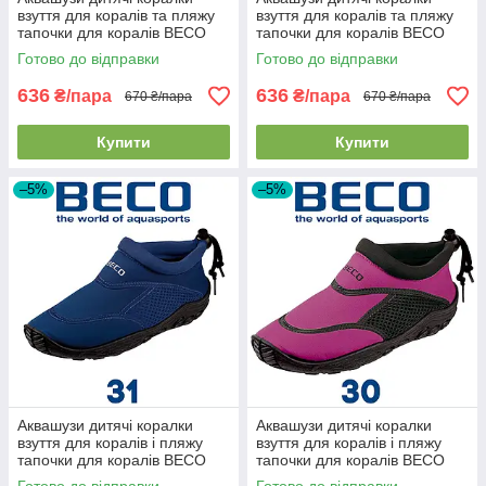
взуття для коралів та пляжу
взуття для коралів та пляжу
тапочки для коралів BECO
тапочки для коралів BECO
92171 40 рожево-чорні (26р.)
92171 58 червоно-зелені
Готово до відправки
Готово до відправки
(30р.)
636
636
₴/пара
₴/пара
670 ₴/пара
670 ₴/пара
Купити
Купити
–5%
–5%
Аквашузи дитячі коралки
Аквашузи дитячі коралки
взуття для коралів і пляжу
взуття для коралів і пляжу
тапочки для коралів BECO
тапочки для коралів BECO
92171 7 темно-сині (31р.)
92171 40 рожево-чорні (30р.)