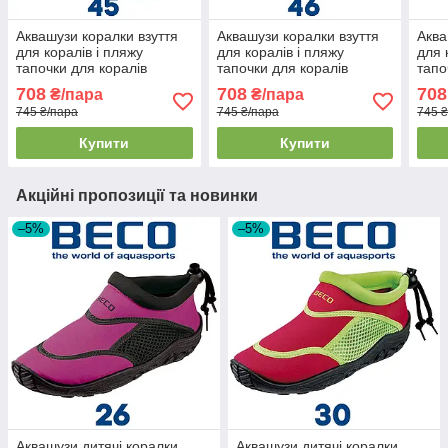
Аквашузи коралки взуття
Аквашузи коралки взуття
Аква
для коралів і пляжу
для коралів і пляжу
для 
тапочки для коралів
тапочки для коралів
тапо
аквавзуття BECO 9217 8
аквавзуття BECO 9217 0
аква
708
708
708
₴/пара
₴/пара
зелені (45р.)
чорні (46р.)
темн
745 ₴/пара
745 ₴/пара
745 
Купити
Купити
Акційні пропозиції та новинки
–5%
–5%
Аквашузи дитячі коралки
Аквашузи дитячі коралки