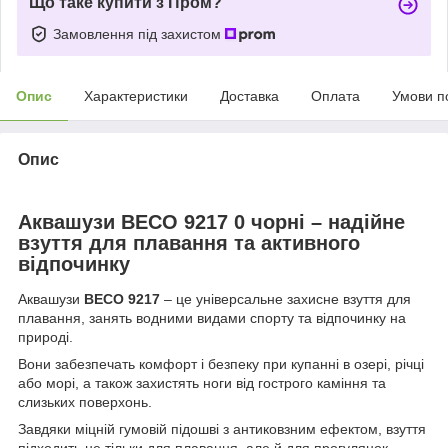
Що таке купити з Пром?
Замовлення під захистом
Опис
Характеристики
Доставка
Оплата
Умови п
Опис
Аквашузи BECO 9217 0 чорні – надійне
взуття для плавання та активного
відпочинку
Аквашузи
BECO 9217
– це універсальне захисне взуття для
плавання, занять водними видами спорту та відпочинку на
природі.
Вони забезпечать комфорт і безпеку при купанні в озері, річці
або морі, а також захистять ноги від гострого каміння та
слизьких поверхонь.
Завдяки міцній гумовій підошві з антиковзним ефектом, взуття