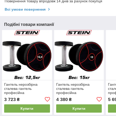
Повернення товару впродовж 14 днів за рахунок покупця
Всі умови повернення
Подібні товари компанії
Гантель нерозбірна
Гантель нерозбірна
Гант
сталева гантель
сталева гантель
стал
професійна
професійна
про
поліуретанова з
поліуретанова з
полі
3 723
4 380
5 6
₴
₴
хромованою ручкою Stein
хромованою ручкою Stein
хром
12,5 кг.
15 кг.
20 кг
Купити
Купити