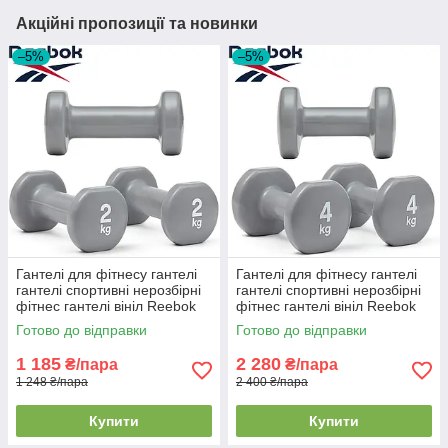
Акційні пропозиції та новинки
–5%
–5%
Гантелі для фітнесу гантелі
Гантелі для фітнесу гантелі
гантелі спортивні нерозбірні
гантелі спортивні нерозбірні
фітнес гантелі вініл Reebok
фітнес гантелі вініл Reebok
Dumbbells 2 шт по 2 кг сірі
Dumbbells 2 шт по 4 кг сірі
Готово до відправки
Готово до відправки
1 185
2 280
₴/пара
₴/пара
1 248 ₴/пара
2 400 ₴/пара
Купити
Купити