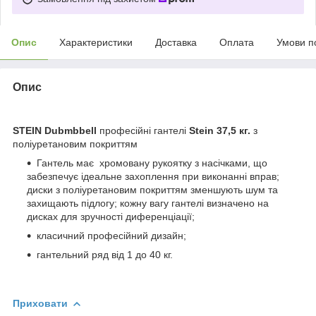
Опис
Характеристики
Доставка
Оплата
Умови п
Опис
STEIN Dubmbbell
професійні гантелі
Stein 37,5 кг.
з
поліуретановим покриттям
Гантель має хромовану рукоятку з насічками, що
забезпечує ідеальне захоплення при виконанні вправ;
диски з поліуретановим покриттям зменшують шум та
захищають підлогу; кожну вагу гантелі визначено на
дисках для зручності диференціації;
класичний професійний дизайн;
гантельний ряд від 1 до 40 кг.
Приховати