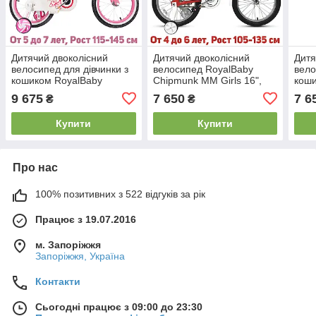
Дитячий двоколісний
Дитячий двоколісний
Дитя
велосипед для дівчинки з
велосипед RoyalBaby
вело
кошиком RoyalBaby
Chipmunk MM Girls 16",
кош
JENNY GIRLS 18",
OFFICIAL UA, червоний
Chip
9 675
7 650
7 6
₴
₴
OFFICIAL UA, біло-
OFFI
рожевий
Купити
Купити
Про нас
100% позитивних з 522 відгуків за рік
Працює з 19.07.2016
м. Запоріжжя
Запоріжжя, Україна
Контакти
Сьогодні працює з 09:00 до 23:30