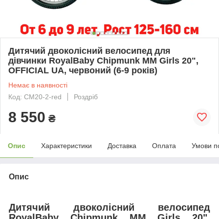
Дитячий двоколісний велосипед для
дівчинки RoyalBaby Chipmunk MM Girls 20",
OFFICIAL UA, червоний (6-9 років)
Немає в наявності
Код: CM20-2-red
Роздріб
8 550
₴
Опис
Характеристики
Доставка
Оплата
Умови п
Опис
Дитячий двоколісний велосипед
RoyalBaby Chipmunk MM Girls 20",