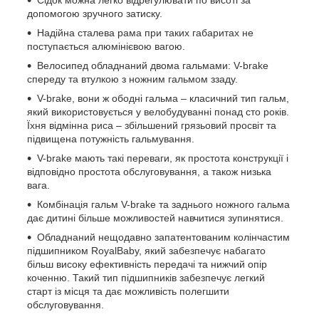
Сідок можна легко відрегулювати по висоті за
допомогою зручного затиску.
Надійна сталева рама при таких габаритах не
поступається алюмінієвою вагою.
Велосипед обладнаний двома гальмами: V-brake
спереду та втулкою з ножним гальмом ззаду.
V-brake, вони ж ободні гальма – класичний тип гальм,
який використовується у велобудуванні понад сто років.
Їхня відмінна риса – збільшений грязьовий просвіт та
підвищена потужність гальмування.
V-brake мають такі переваги, як простота конструкції і
відповідно простота обслуговування, а також низька
вага.
Комбінація гальм V-brake та заднього ножного гальма
дає дитині більше можливостей навчитися зупинятися.
Обладнаний нещодавно запатентованим колінчастим
підшипником RoyalBaby, який забезпечує набагато
більш високу ефективність передачі та нижчий опір
коченню. Такий тип підшипників забезпечує легкий
старт із місця та дає можливість полегшити
обслуговування.