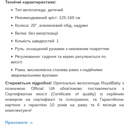
Технічні характеристики:
Тип велосипеда: дитячий
Рекомендований зріст: 125-160 см
Колеса: 20", алюмінієвий обід, надувні
Вилка: без амортизації
Кількість швидкостей: 1
Руль: оснащений ручками з нековзним покриттям
Регулювання: сидіння та кермо регулюються по
висоті
Рама: високоякісна сталева рама з надійними
зварювальними вузлами.
Стережіться підробок!
Оригінальні велосипеди RoyalBaby з
позначкою Official UA обов'язково поставляються з
Сертифікатом якості (Certificate of quality) із серійним
номером на сертифікаті та голограмою, та Гарантійною
карткою з гарантією 10 років на раму та 6 місяців на
комплектуючі!
Приховати