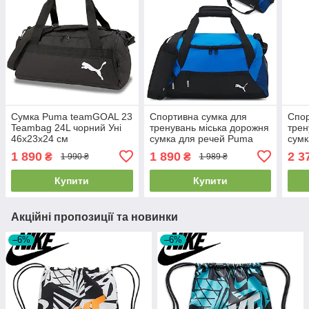
Сумка Puma teamGOAL 23
Спортивна сумка для
Спор
Teambag 24L чорний Уні
тренувань міська дорожня
трен
46x23x24 см
сумка для речей Puma
сумк
Team GOAL Teambag 28L
tea
1 890
1 890
2 3
₴
₴
1 990 ₴
1 989 ₴
синя
Team
Купити
Купити
Акційні пропозиції та новинки
–6%
–6%