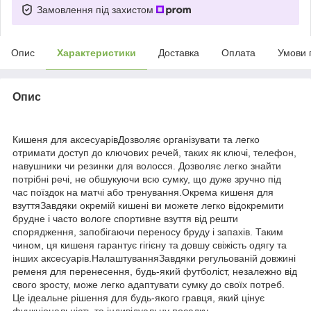
Замовлення під захистом
Опис
Характеристики
Доставка
Оплата
Умови 
Опис
Кишеня для аксесуарівДозволяє організувати та легко
отримати доступ до ключових речей, таких як ключі, телефон,
навушники чи резинки для волосся. Дозволяє легко знайти
потрібні речі, не обшукуючи всю сумку, що дуже зручно під
час поїздок на матчі або тренування.Окрема кишеня для
взуттяЗавдяки окремій кишені ви можете легко відокремити
брудне і часто вологе спортивне взуття від решти
спорядження, запобігаючи переносу бруду і запахів. Таким
чином, ця кишеня гарантує гігієну та довшу свіжість одягу та
інших аксесуарів.НалаштуванняЗавдяки регульованій довжині
ременя для перенесення, будь-який футболіст, незалежно від
свого зросту, може легко адаптувати сумку до своїх потреб.
Це ідеальне рішення для будь-якого гравця, який цінує
функціональність та індивідуальну посадку.