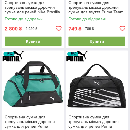
Спортивна сумка для
Спортивна сумка для
тренувань міська дорожня
тренувань міська дорожня
сумка для речей Nike Brasilia
сумка для взуття Puma Team
9.5 M Duffel 9.5 60L синя
GOAL Shoe Bag 10L чорна
Готово до відправки
Готово до відправки
2 800
749
₴
₴
2 950 ₴
789 ₴
Купити
Купити
–5%
–5%
Спортивна сумка для
Спортивна сумка для
тренувань міська дорожня
тренувань міська дорожня
сумка для речей Puma
сумка для речей Puma