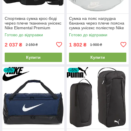
Спортивна сумка крос-боді
Сумка на пояс нагрудна
через плече тканинна унісекс
бананка через плече поясна
Nike Elemental Premium
сумка унісекс поліестер Nike
Shoulder Bag 4L чорна
Heritage Waistpack сіра
Готово до відправки
Готово до відправки
2 037
1 802
₴
₴
2 150 ₴
1 900 ₴
Купити
Купити
–5%
–5%