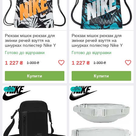
Рюкзак мішок рюкзак для
Рюкзак мішок рюкзак для
змінки речей взуття на
змінки речей взуття на
шнурках поліестер Nike Y
шнурках поліестер Nike Y
Drawstring Cat Aop 1 чорно-
Drawstring Cat Aop 1 чорно-
Готово до відправки
Готово до відправки
помаранчевий
синій
1 227
1 227
₴
₴
1 300 ₴
1 300 ₴
Купити
Купити
–5%
–5%