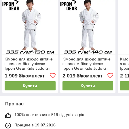
Кімоно для дзюдо дитяче
Кімоно для дзюдо дитяче
Кімо
з поясом біле унісекс
з поясом біле унісекс
з по
Ippon Gear Kids Judo Gi
Ippon Gear Kids Judo Gi
Ippo
Future 2 White 335 г/м²
Future 2 White 335 г/м²
Futu
1 909
2 019
2 1
₴/комплект
₴/комплект
(130 см)
(140 см)
(150
Купити
Купити
Про нас
100% позитивних з 519 відгуків за рік
Працює з 19.07.2016