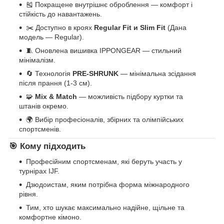
🎽 Покращене внутрішнє оброблення — комфорт і
стійкість до навантажень.
✂️ Доступно в кроях
Regular Fit и Slim Fit
(Дана
модель — Regular).
🧵 Оновлена вишивка IPPONGEAR — стильний
мінімалізм.
🔄 Технологія
PRE-SHRUNK
— мінімальна зсідання
після прання (1-3 см).
🧩
Mix & Match
— можливість підбору куртки та
штанів окремо.
🌍 Вибір професіоналів, збірних та олімпійських
спортсменів.
🎯 Кому підходить
Професійним спортсменам, які беруть участь у
турнірах IJF.
Дзюдоистам, яким потрібна форма міжнародного
рівня.
Тим, хто шукає максимально надійне, щільне та
комфортне кімоно.