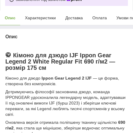
Опис
Характеристики
Доставка
Оплата
Умови п
Опис
🥋 Кімоно для дзюдо IJF Ippon Gear
Legend 2
White Regular Fit 690 г/м2 —
розмір 175 см
Кімоно для дзюдо
Ippon Gear Legend 2 IJF
— це форма,
створена без компромісів.
Дотримуючись філософії засновника дзюдо, команда
IPPONGEAR удосконалила легендарну модель, адаптувавши
її під оновлені вимоги IJF (бурш 2023) і зберігши ключові
переваги, за які Legend люблять тисячі спортсменів у всьому
світі.
Оновлена версія отримала поліпшену тканину щільністю
690
г/м2
, яка стала ще міцнішою, зберігши водночас оптимальну