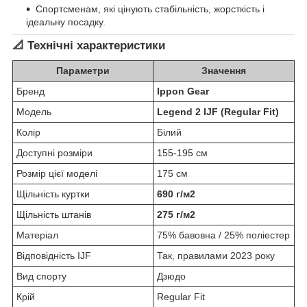
Спортсменам, які цінують стабільність, жорсткість і
ідеальну посадку.
📐 Технічні характеристики
Параметри
Значення
Бренд
Ippon Gear
Модель
Legend 2 IJF (Regular Fit)
Колір
Білий
Доступні розміри
155-195 см
Розмір цієї моделі
175 см
Щільність куртки
690 г/м2
Щільність штанів
275 г/м2
Матеріал
75% бавовна / 25% поліестер
Відповідність IJF
Так, правилами 2023 року
Вид спорту
Дзюдо
Крій
Regular Fit