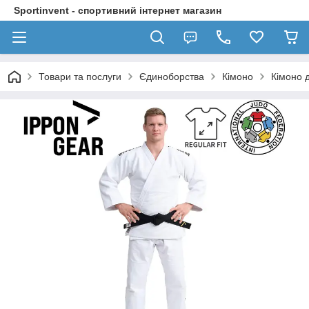
Sportinvent - спортивний інтернет магазин
Товари та послуги
Єдиноборства
Кімоно
Кімоно д