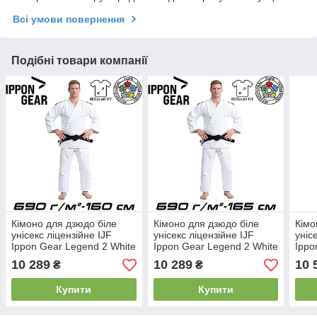
Всі умови повернення
Подібні товари компанії
Кімоно для дзюдо біле
Кімоно для дзюдо біле
Кімо
унісекс ліцензійне IJF
унісекс ліцензійне IJF
уніс
Ippon Gear Legend 2 White
Ippon Gear Legend 2 White
Ippo
Regular Fit 690 гр/м.кв.
Regular Fit 690 гр/м.кв.
Regu
10 289
10 289
10 
₴
₴
(160 см)
(165 см)
(170
Купити
Купити