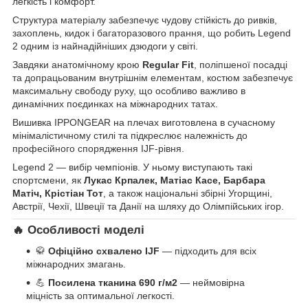
легкість і комфорт.
Структура матеріалу забезпечує чудову стійкість до ривків,
захоплень, кидок і багаторазового прання, що робить Legend
2 одним із найнадійніших дзюдоги у світі.
Завдяки анатомічному крою
Regular Fit
, поліпшеної посадці
та допрацьованим внутрішнім елементам, костюм забезпечує
максимальну свободу руху, що особливо важливо в
динамічних поєдинках на міжнародних татах.
Вишивка IPPONGEAR на плечах виготовлена в сучасному
мінімалістичному стилі та підкреслює належність до
професійного спорядження IJF-рівня.
Legend 2 — вибір чемпіонів. У ньому виступають такі
спортсмени, як
Лукас Крпалек, Матіас Касе, Барбара
Матіч, Крістіан Тот
, а також національні збірні Угорщині,
Австрії, Чехії, Швеції та Данії на шляху до Олімпійських ігор.
🔥 Особливості моделі
🥋
Офіційно схвалено IJF
— підходить для всіх
міжнародних змагань.
💪
Посилена тканина 690 г/м2
— неймовірна
міцність за оптимальної легкості.