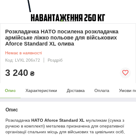
Розкладачка НАТО посилена розкладачка
армійське ліжко польове для військових
Aforce Standard XL олива
Немає в наявності
Код: LVXL 206x72
Роздріб
3 240
₴
Опис
Характеристики
Доставка
Оплата
Умови п
Опис
Розкладачка
НАТО Aforce Standard XL
мультикам (сумка з
ручкою в комплекті) металева призначена для оперативної
організації спальних місць для військових та цивільних осіб,