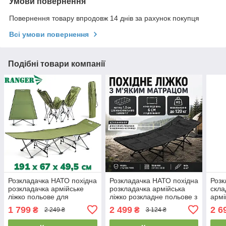
Умови повернення
Повернення товару впродовж 14 днів за рахунок покупця
Всі умови повернення
Подібні товари компанії
Розкладачка НАТО похідна
Розкладачка НАТО похідна
Розк
розкладачка армійське
розкладачка армійська
скла
ліжко польове для
ліжко розкладне польове з
армі
військових з чохлом
чохлом Ranger Forest Lux
розк
1 799
2 499
2 6
₴
₴
2 249 ₴
3 124 ₴
Ranger Military Forest
чорна
Rang