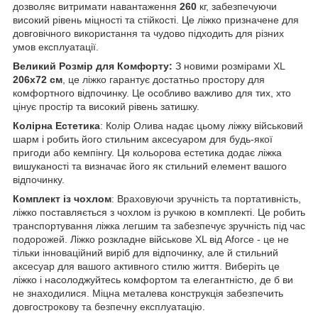
дозволяє витримати навантаження
260
кг, забезпечуючи
високий рівень міцності та стійкості. Це ліжко призначене для
довговічного використання та чудово підходить для різних
умов експлуатації.
Великий Розмір для Комфорту:
З новими розмірами XL
206x72 см
, це ліжко гарантує достатньо простору для
комфортного відпочинку. Це особливо важливо для тих, хто
цінує простір та високий рівень затишку.
Колірна Естетика
: Колір Олива надає цьому ліжку військовий
шарм і робить його стильним аксесуаром для будь-якої
пригоди або кемпінгу. Ця кольорова естетика додає ліжка
вишуканості та визначає його як стильний елемент вашого
відпочинку.
Комплект із чохлом
: Враховуючи зручність та портативність,
ліжко поставляється з чохлом із ручкою в комплекті. Це робить
транспортування ліжка легшим та забезпечує зручність під час
подорожей. Ліжко розкладне військове XL від Aforce - це не
тільки інноваційний виріб для відпочинку, але й стильний
аксесуар для вашого активного стилю життя. Виберіть це
ліжко і насолоджуйтесь комфортом та елегантністю, де б ви
не знаходилися. Міцна металева конструкція забезпечить
довгострокову та безпечну експлуатацію.