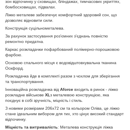
зон відпочинку у сховищах, бліндажах, тимчасових укриттях,
бомбосховищах, підвалах.
Ліжко металеве забезпечує комфортний здоровий сон, що
дозволяє відновити сили.
Конструкція суцільнометалева.
За рахунок застосування роз'ємних з'єднань повністю
ремонтно придатна.
Каркас розкладачки пофарбований полімерно-порошковою
фарбою.
Основою спального місця є водовідштовхувальна тканина
Оскфорд.
Розкладачка йде в комплекті разом з чохлом для зберігання
та транспортування.
Інноваційна розкладачка від
Aforce
входить в ринок - ліжко
розкладне військове
XL
з металевою конструкцією, яка
поєднує в собі зручність, міцність і стиль.
З новими розмірами 206x72 см та кольором Оліва, це ліжко
стане ідеальним вибором для тих, хто цінує високий стандарт
відпочинку.
Міцність та витривалість
: Металева конструкція ліжка