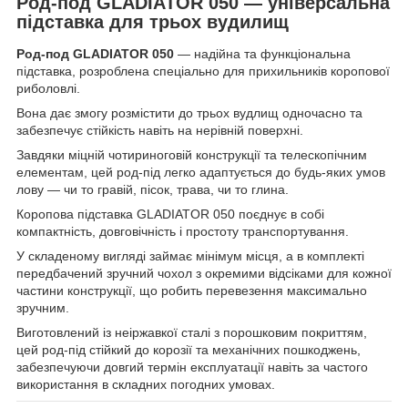
Род-под GLADIATOR 050 — універсальна
підставка для трьох вудилищ
Род-под GLADIATOR 050
— надійна та функціональна
підставка, розроблена спеціально для прихильників коропової
риболовлі.
Вона дає змогу розмістити до трьох вудлищ одночасно та
забезпечує стійкість навіть на нерівній поверхні.
Завдяки міцній чотириноговій конструкції та телескопічним
елементам, цей род-під легко адаптується до будь-яких умов
лову — чи то гравій, пісок, трава, чи то глина.
Коропова підставка GLADIATOR 050 поєднує в собі
компактність, довговічність і простоту транспортування.
У складеному вигляді займає мінімум місця, а в комплекті
передбачений зручний чохол з окремими відсіками для кожної
частини конструкції, що робить перевезення максимально
зручним.
Виготовлений із неіржавкої сталі з порошковим покриттям,
цей род-під стійкий до корозії та механічних пошкоджень,
забезпечуючи довгий термін експлуатації навіть за частого
використання в складних погодних умовах.