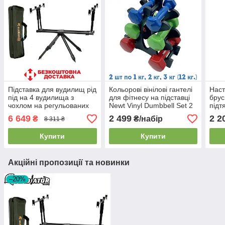
Підставка для вудилищ рід
Кольорові вінілові гантелі
Наст
під на 4 вудилища з
для фітнесу на підставці
брус
чохлом на регульованих
Newt Vinyl Dumbbell Set 2
підт
ніжках Gladiator RP188
шт. по 1 кг, 2 кг, 3 кг (12 кг.)
хват
6 649
2 499
2 2
₴
₴/набір
8 311 ₴
GYM
нава
Купити
Купити
Акційні пропозиції та новинки
–20%