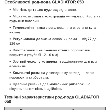
Особливості род-пода GLADIATOR 050
Місткість до
трьох вудлищ
одночасно.
Міцна
чотиринога конструкція
— чудова стійкість на
будь-якій поверхні.
Телескопічні ніжки
з регулюванням висоти та кута
нахилу.
Регульована довжина
основний рами — від 77 до
126 см.
Виготовлений з
неіржавкої сталі
з порошковим
покриттям (труби Ø 12-16 мм).
Зручний
чохол у комплекті
з відділеннями для всіх
елементів.
Компактні розміри
у складеному вигляді — легко
перевозити та зберігати.
Ідеальне рішення для
мобільних рибалок
, що
цінують практичність і надійність.
Технічні характеристики род-пода GLADIATOR
050