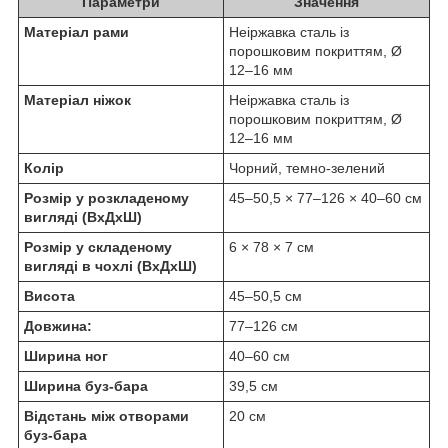
Параметри
Значення
Матеріал рами
Неіржавка сталь із
порошковим покриттям, Ø
12–16 мм
Матеріал ніжок
Неіржавка сталь із
порошковим покриттям, Ø
12–16 мм
Колір
Чорний, темно-зелений
Розмір у розкладеному
45–50,5 × 77–126 × 40–60 см
вигляді (ВхДхШ)
Розмір у складеному
6 × 78 × 7 см
вигляді в чохлі (ВхДхШ)
Висота
45–50,5 см
Довжина:
77–126 см
Ширина ног
40–60 см
Ширина буз-бара
39,5 см
Відстань між отворами
20 см
буз-бара