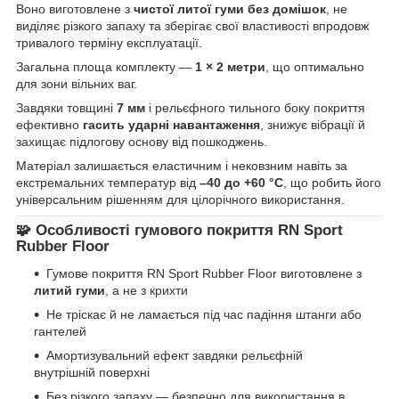
Воно виготовлене з
чистої литої гуми без домішок
, не
виділяє різкого запаху та зберігає свої властивості впродовж
тривалого терміну експлуатації.
Загальна площа комплекту —
1 × 2 метри
, що оптимально
для зони вільних ваг.
Завдяки товщині
7 мм
і рельєфного тильного боку покриття
ефективно
гасить ударні навантаження
, знижує вібрації й
захищає підлогову основу від пошкоджень.
Матеріал залишається еластичним і нековзним навіть за
екстремальних температур від
–40 до +60 °C
, що робить його
універсальним рішенням для цілорічного використання.
🧩 Особливості гумового покриття RN Sport
Rubber Floor
Гумове покриття RN Sport Rubber Floor виготовлене з
литий гуми
, а не з крихти
Не тріскає й не ламається під час падіння штанги або
гантелей
Амортизувальний ефект завдяки рельєфній
внутрішній поверхні
Без різкого запаху — безпечно для використання в