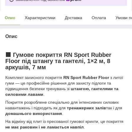
Опис
Характеристики
Доставка
Оплата
Умови п
Опис
⬛
Гумове покриття RN Sport Rubber
Floor під штангу та гантелі, 1×2 м, 8
аркушів, 7 мм
Комплект захисного покриття
RN Sport Rubber Floor
з литої
гуми — це професійне рішення для захисту підлоги та
підвищення безпеки тренувань зі
штангою, гантелями та
силовими лавами
.
Покриття розроблене спеціально для інтенсивних силових
навантажень і підходить як для
тренажерних залів
так і для
домашнього використання
.
На відміну від плит із пресованої гумової крихти, це покриття
не має раковин і не ламається навпіл
.