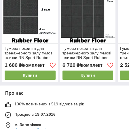
Гумове покриття для
Гумове покриття для
Гумо
тренажерного залу гумові
тренажерного залу гумові
трен
плитки RN Sport Rubber
плитки RN Sport Rubber
плит
Floor 500 x 500 x 7 мм (4
Floor 500 x 500 x 7 мм (16
Floo
1 680
6 720
2 5
₴/комплект
₴/комплект
шт.)
шт.)
шт.)
Купити
Купити
Про нас
100% позитивних з 519 відгуків за рік
Працює з 19.07.2016
м. Запоріжжя