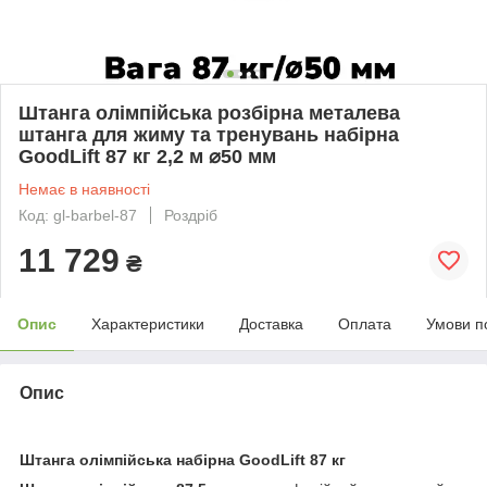
Штанга олімпійська розбірна металева
штанга для жиму та тренувань набірна
GoodLift 87 кг 2,2 м ⌀50 мм
Немає в наявності
Код: gl-barbel-87
Роздріб
11 729
₴
Опис
Характеристики
Доставка
Оплата
Умови п
Опис
Штанга олімпійська набірна GoodLift
87 кг