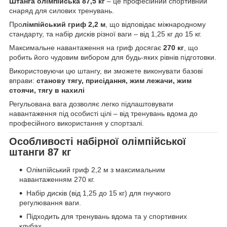
Штанга олімпійська 87,5 кг
– це професійний спортивний
снаряд для силових тренувань.
Про
лімпійський гриф 2,2 м
, що відповідає міжнародному
стандарту, та набір дисків різної ваги – від 1,25 кг до 15 кг.
Максимальне навантаження на гриф досягає
270 кг
, що
робить його чудовим вибором для будь-яких рівнів підготовки.
Використовуючи цю штангу, ви зможете виконувати базові
вправи:
станову тягу, присідання, жим лежачи, жим
стоячи, тягу в нахилі
Регульована вага дозволяє легко підлаштовувати
навантаження під особисті цілі – від тренувань вдома до
професійного використання у спортзалі.
Особливості набірної олімпійської
штанги 87 кг
Олімпійський гриф 2,2 м з максимальним
навантаженням 270 кг.
Набір дисків (від 1,25 до 15 кг) для гнучкого
регулювання ваги.
Підходить для тренувань вдома та у спортивних
клубах.