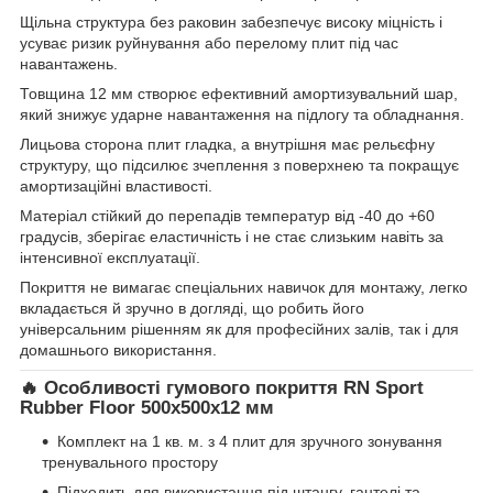
Щільна структура без раковин забезпечує високу міцність і
усуває ризик руйнування або перелому плит під час
навантажень.
Товщина 12 мм створює ефективний амортизувальний шар,
який знижує ударне навантаження на підлогу та обладнання.
Лицьова сторона плит гладка, а внутрішня має рельєфну
структуру, що підсилює зчеплення з поверхнею та покращує
амортизаційні властивості.
Матеріал стійкий до перепадів температур від -40 до +60
градусів, зберігає еластичність і не стає слизьким навіть за
інтенсивної експлуатації.
Покриття не вимагає спеціальних навичок для монтажу, легко
вкладається й зручно в догляді, що робить його
універсальним рішенням як для професійних залів, так і для
домашнього використання.
🔥 Особливості гумового покриття RN Sport
Rubber Floor 500x500x12 мм
Комплект на 1 кв. м. з 4 плит для зручного зонування
тренувального простору
Підходить для використання під штангу, гантелі та