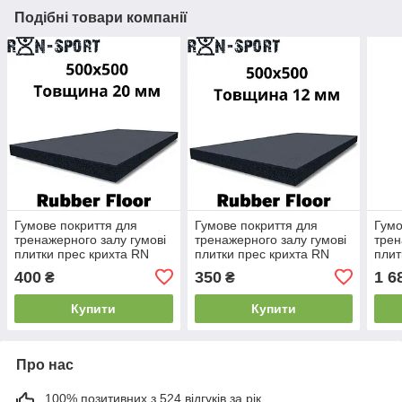
Подібні товари компанії
Гумове покриття для
Гумове покриття для
Гумо
тренажерного залу гумові
тренажерного залу гумові
трен
плитки прес крихта RN
плитки прес крихта RN
плит
Sport Rubber Floor 500 x
Sport Rubber Floor 500 x
Floo
400
350
1 6
₴
₴
500 x 20 мм
500 x 12 мм
шт.)
Купити
Купити
Про нас
100% позитивних з 524 відгуків за рік