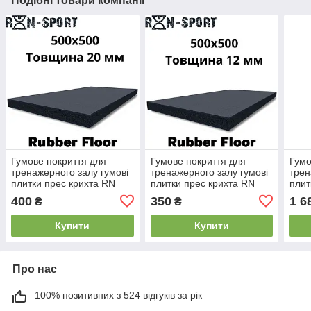
Подібні товари компанії
Гумове покриття для
Гумове покриття для
Гумо
тренажерного залу гумові
тренажерного залу гумові
трен
плитки прес крихта RN
плитки прес крихта RN
плит
Sport Rubber Floor 500 x
Sport Rubber Floor 500 x
Floo
400
350
1 6
₴
₴
500 x 20 мм
500 x 12 мм
шт.)
Купити
Купити
Про нас
100% позитивних з 524 відгуків за рік