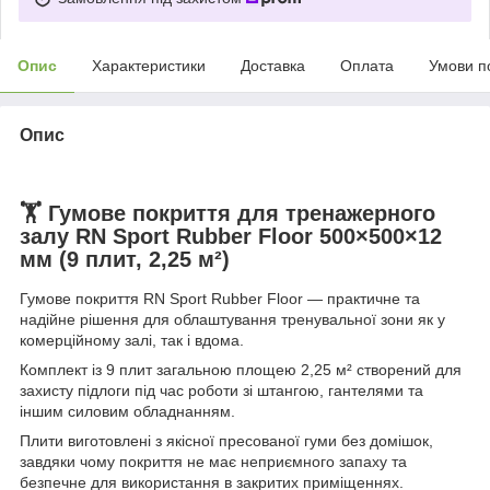
Опис
Характеристики
Доставка
Оплата
Умови п
Опис
🏋️ Гумове покриття для тренажерного
залу RN Sport Rubber Floor 500×500×12
мм (9 плит, 2,25 м²)
Гумове покриття RN Sport Rubber Floor — практичне та
надійне рішення для облаштування тренувальної зони як у
комерційному залі, так і вдома.
Комплект із 9 плит загальною площею 2,25 м² створений для
захисту підлоги під час роботи зі штангою, гантелями та
іншим силовим обладнанням.
Плити виготовлені з якісної пресованої гуми без домішок,
завдяки чому покриття не має неприємного запаху та
безпечне для використання в закритих приміщеннях.