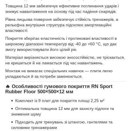
Товщина 12 мм забезпечує ефективне поглинання ударів і
знижує навантаження на основу під час падіння снарядів.
Рівна лицьова поверхня забезпечує стійкість тренажерів, а
рельєфна внутрішня структура підсилює амортизаційні
властивості.
Покриття зберігає еластичність і протиковзні властивості в
широкому діапазоні температур від -40 до +60 °C, що дає
змогу використовувати його цілий рік.
Матеріал вирізняється високою зносостійкістю, не тріскається,
не кришиться й не ламається під час навантажень.
Монтаж не вимагає спеціальних навичок — плити легко
укладаються й за потреби замінюються.
🔥 Особливості гумового покриття RN Sport
Rubber Floor 500×500×12 мм
Комплект із 9 плит для покриття площі 2,25 м²
Оптимальна товщина 12 мм для захисту підлоги та
зниження шуму
Підходить для тренувань зі штангою, гантелями та
силовими тренажерами