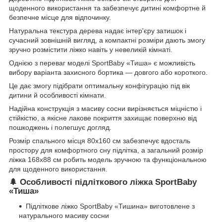
щоденного використання та забезпечує дитині комфортне й
безпечне місце для відпочинку.
Натуральна текстура дерева надає інтер'єру затишок і
сучасний зовнішній вигляд, а компактні розміри дають змогу
зручно розмістити ліжко навіть у невеликій кімнаті.
Однією з переваг моделі SportBaby «Тиша» є можливість
вибору варіанта захисного бортика — довгого або короткого.
Це дає змогу підібрати оптимальну конфігурацію під вік
дитини й особливості кімнати.
Надійна конструкція з масиву сосни вирізняється міцністю і
стійкістю, а якісне лакове покриття захищає поверхню від
пошкоджень і полегшує догляд.
Розмір спального місця 80х160 см забезпечує вдосталь
простору для комфортного сну підлітка, а загальний розмір
ліжка 168х88 см робить модель зручною та функціональною
для щоденного використання.
🌲 Особливості підліткового ліжка SportBaby
«Тиша»
Підліткове ліжко SportBaby «Тишина» виготовлене з
натурального масиву сосни