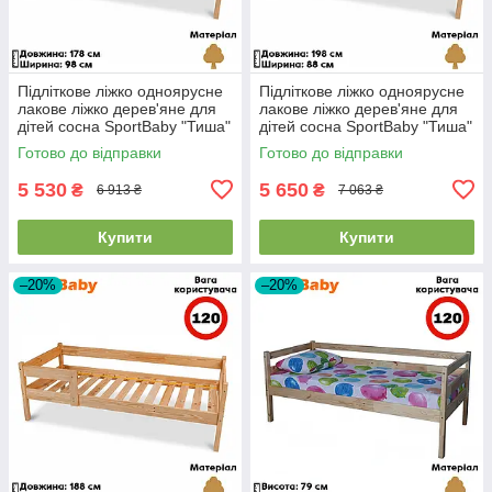
Підліткове ліжко одноярусне
Підліткове ліжко одноярусне
лакове ліжко дерев'яне для
лакове ліжко дерев'яне для
дітей сосна SportBaby "Тиша"
дітей сосна SportBaby "Тиша"
(90x170см)
(80x190см)
Готово до відправки
Готово до відправки
5 530
5 650
₴
₴
6 913 ₴
7 063 ₴
Купити
Купити
–20%
–20%