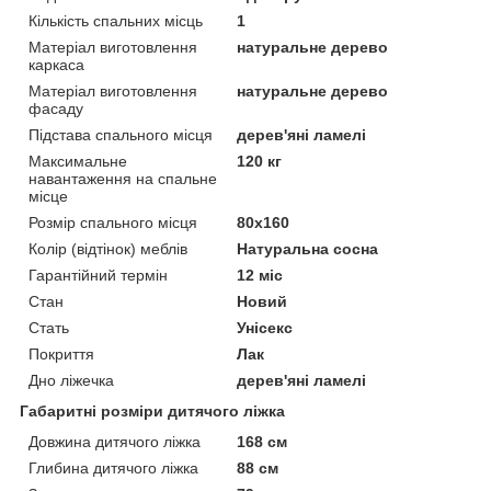
Кількість спальних місць
1
Матеріал виготовлення
натуральне дерево
каркаса
Матеріал виготовлення
натуральне дерево
фасаду
Підстава спального місця
дерев'яні ламелі
Максимальне
120 кг
навантаження на спальне
місце
Розмір спального місця
80х160
Колір (відтінок) меблів
Натуральна сосна
Гарантійний термін
12 міс
Стан
Новий
Стать
Унісекс
Покриття
Лак
Дно ліжечка
дерев'яні ламелі
Габаритні розміри дитячого ліжка
Довжина дитячого ліжка
168 см
Глибина дитячого ліжка
88 см