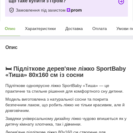
Що таке купити з Пром?
Замовлення під захистом
Опис
Характеристики
Доставка
Оплата
Умови п
Опис
🛏️ Підліткове дерев'яне ліжко SportBaby
«Тиша» 80х160 см із сосни
Підліткове одноярусне ліжко SportBaby «Тиша» — це
практичне та стильне рішення для комфортного сну дитини.
Модель виготовлена з натуральної сосни та покрита
безпечним лаком, що робить ліжко не тільки красивим, але й
довговічним.
Завдяки універсальному дизайну ліжко чудово впишеться як у
дитячу кімнату хлопчика, так і дівчинки.
Дерев'яне підліткове ліжко 80х160 см створене для