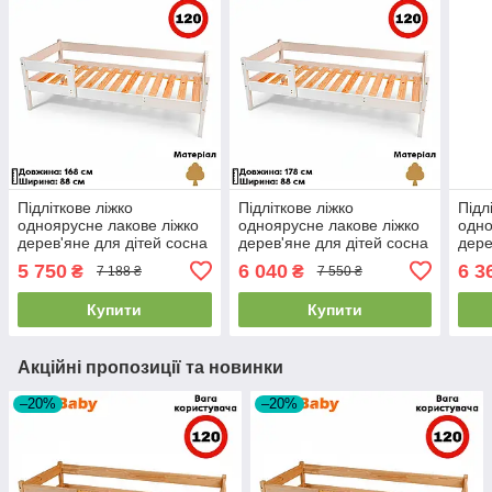
Підліткове ліжко
Підліткове ліжко
Підл
одноярусне лакове ліжко
одноярусне лакове ліжко
одно
дерев'яне для дітей сосна
дерев'яне для дітей сосна
дере
біла SportBaby "Тиша"
біла SportBaby "Тиша"
біла
5 750
6 040
6 3
₴
₴
7 188 ₴
7 550 ₴
(80x160см)
(80х170см)
(80x
Купити
Купити
Акційні пропозиції та новинки
–20%
–20%