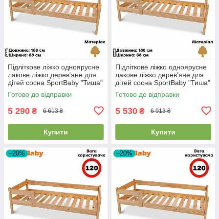
Підліткове ліжко одноярусне
Підліткове ліжко одноярусне
лакове ліжко дерев'яне для
лакове ліжко дерев'яне для
дітей сосна SportBaby "Тиша"
дітей сосна SportBaby "Тиша"
(80х170см)
(80x180см)
Готово до відправки
Готово до відправки
5 290
5 530
₴
₴
6 613 ₴
6 913 ₴
Купити
Купити
–20%
–20%