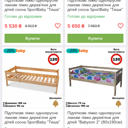
Підліткове ліжко одноярусне
Підліткове ліжко одноярусне
лакове ліжко дерев'яне для
лакове ліжко дерев'яне для
дітей сосна SportBaby "Тиша"
дітей сосна SportBaby "Тиша"
(90x170см)
(80x190см)
Готово до відправки
Готово до відправки
5 530
5 650
₴
₴
6 913 ₴
7 063 ₴
Купити
Купити
–20%
–20%
Підліткове ліжко одноярусне
Підліткове ліжко одноярусне
лакове ліжко дерев'яне для
лакове ліжко дерев'яне для
дітей сосна SportBaby "Тиша"
дітей "Babyson 2" (80x190см)
(90x180см)