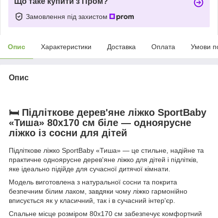
Що таке купити з Пром?
Замовлення під захистом
Опис
Характеристики
Доставка
Оплата
Умови п
Опис
🛏 Підліткове дерев'яне ліжко SportBaby
«Тиша» 80х170 см біле — одноярусне
ліжко із сосни для дітей
Підліткове ліжко
SportBaby
«Тиша» — це стильне, надійне та
практичне одноярусне дерев'яне ліжко для дітей і підлітків,
яке ідеально підійде для сучасної дитячої кімнати.
Модель виготовлена з натуральної сосни та покрита
безпечним білим лаком, завдяки чому ліжко гармонійно
вписується як у класичний, так і в сучасний інтер'єр.
Спальне місце розміром 80х170 см забезпечує комфортний