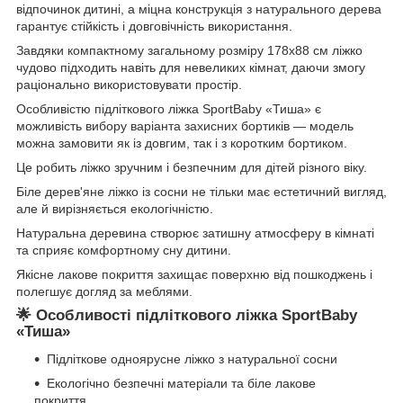
відпочинок дитині, а міцна конструкція з натурального дерева
гарантує стійкість і довговічність використання.
Завдяки компактному загальному розміру 178х88 см ліжко
чудово підходить навіть для невеликих кімнат, даючи змогу
раціонально використовувати простір.
Особливістю підліткового ліжка SportBaby «Тиша» є
можливість вибору варіанта захисних бортиків — модель
можна замовити як із довгим, так і з коротким бортиком.
Це робить ліжко зручним і безпечним для дітей різного віку.
Біле дерев'яне ліжко із сосни не тільки має естетичний вигляд,
але й вирізняється екологічністю.
Натуральна деревина створює затишну атмосферу в кімнаті
та сприяє комфортному сну дитини.
Якісне лакове покриття захищає поверхню від пошкоджень і
полегшує догляд за меблями.
🌟 Особливості підліткового ліжка SportBaby
«Тиша»
Підліткове одноярусне ліжко з натуральної сосни
Екологічно безпечні матеріали та біле лакове
покриття