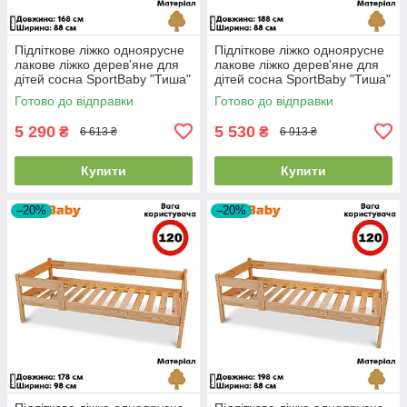
Підліткове ліжко одноярусне
Підліткове ліжко одноярусне
лакове ліжко дерев'яне для
лакове ліжко дерев'яне для
дітей сосна SportBaby "Тиша"
дітей сосна SportBaby "Тиша"
(80х170см)
(80x180см)
Готово до відправки
Готово до відправки
5 290
5 530
₴
₴
6 613 ₴
6 913 ₴
Купити
Купити
–20%
–20%