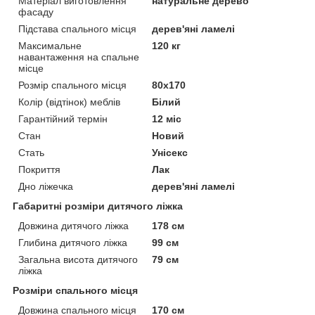
Матеріал виготовлення
натуральне дерево
фасаду
Підстава спального місця
дерев'яні ламелі
Максимальне
120 кг
навантаження на спальне
місце
Розмір спального місця
80х170
Колір (відтінок) меблів
Білий
Гарантійний термін
12 міс
Стан
Новий
Стать
Унісекс
Покриття
Лак
Дно ліжечка
дерев'яні ламелі
Габаритні розміри дитячого ліжка
Довжина дитячого ліжка
178 см
Глибина дитячого ліжка
99 см
Загальна висота дитячого
79 см
ліжка
Розміри спального місця
Довжина спального місця
170 см