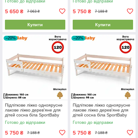
Готово до відправки
Готово до відправки
5 650
5 750
₴
₴
7 063 ₴
7 188 ₴
Купити
Купити
–20%
–20%
Підліткове ліжко одноярусне
Підліткове ліжко одноярусне
лакове ліжко дерев'яне для
лакове ліжко дерев'яне для
дітей сосна біла SportBaby
дітей сосна біла SportBaby
"Тиша" (80x160см)
"Тиша" (90x160см)
Готово до відправки
Готово до відправки
5 750
5 750
₴
₴
7 188 ₴
7 188 ₴