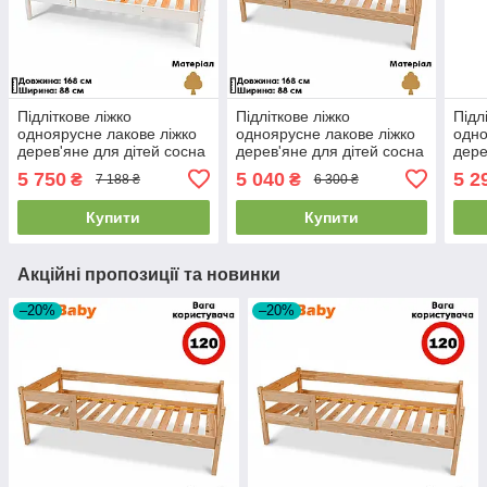
Підліткове ліжко
Підліткове ліжко
Підл
одноярусне лакове ліжко
одноярусне лакове ліжко
одно
дерев'яне для дітей сосна
дерев'яне для дітей сосна
дере
біла SportBaby "Тиша"
SportBaby "Тиша"
Spor
5 750
5 040
5 2
₴
₴
7 188 ₴
6 300 ₴
(80x160см)
(80х160см)
(80х
Купити
Купити
Акційні пропозиції та новинки
–20%
–20%