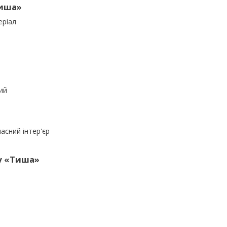
Тиша»
еріал
ий
асний інтер'єр
by «Тиша»