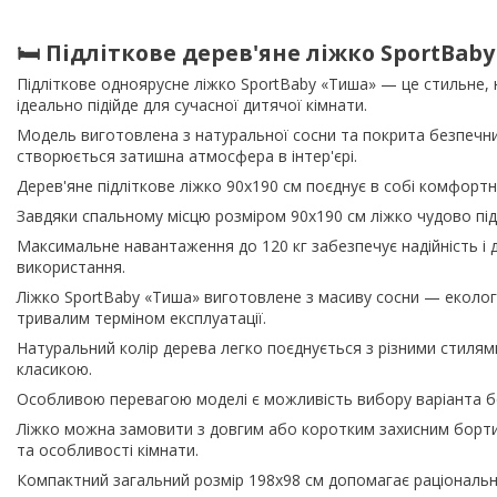
🛏 Підліткове дерев'яне ліжко SportBaby
Підліткове одноярусне ліжко SportBaby «Тиша» — це стильне, на
ідеально підійде для сучасної дитячої кімнати.
Модель виготовлена з натуральної сосни та покрита безпечни
створюється затишна атмосфера в інтер'єрі.
Дерев'яне підліткове ліжко 90x190 см поєднує в собі комфортн
Завдяки спальному місцю розміром 90х190 см ліжко чудово підход
Максимальне навантаження до 120 кг забезпечує надійність і д
використання.
Ліжко SportBaby «Тиша» виготовлене з масиву сосни — екологіч
тривалим терміном експлуатації.
Натуральний колір дерева легко поєднується з різними стилями
класикою.
Особливою перевагою моделі є можливість вибору варіанта б
Ліжко можна замовити з довгим або коротким захисним бортик
та особливості кімнати.
Компактний загальний розмір 198x98 см допомагає раціональн