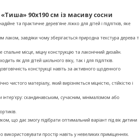
 «Тиша» 90x190 см із масиву сосни
дійне та практичне дерев'яне ліжко для дітей і підлітків, яке
м лаком, завдяки чому зберігається природна текстура дерева 
е спальне місце, міцну конструкцію та лаконічний дизайн.
ить як для дітей шкільного віку, так і для підлітків.
овговічність конструкції навіть за активного щоденного
но чистого матеріалу, який вирізняється міцністю, стійкістю і
 інтер'єру: скандинавським, сучасним, мінімалізмом або
ортиків.
ом, що дає змогу підібрати оптимальний варіант під вік дитини
о використовувати простір навіть у невеликих приміщеннях.