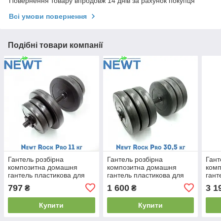
Повернення товару впродовж 14 днів за рахунок покупця
Всі умови повернення
Подібні товари компанії
Гантель розбірна
Гантель розбірна
Гант
композитна домашня
композитна домашня
комп
гантель пластикова для
гантель пластикова для
гант
тренувань Newt Rock Pro
тренувань Newt Rock Pro
трен
797
1 600
3 1
₴
₴
11 кг
30,5 кг
2шт 
Купити
Купити