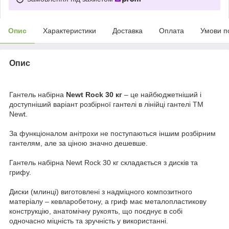
Опис
Характеристики
Доставка
Оплата
Умови п
Опис
Гантель набірна
Newt Rock 30 кг
– це найбюджетніший і
доступніший варіант розбірної гантелі в лінійці гантелі ТМ
Newt.
За функціоналом анітрохи не поступаються іншим розбірним
гантелям, але за ціною значно дешевше.
Гантель набірна Newt Rock 30 кг складається з дисків та
грифу.
Диски (млинці) виготовлені з надміцного композитного
матеріалу – кевларобетону, а гриф має металопластикову
конструкцію, анатомічну рукоять, що поєднує в собі
одночасно міцність та зручність у використанні.