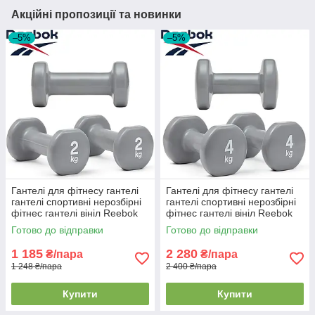
Акційні пропозиції та новинки
–5%
–5%
Гантелі для фітнесу гантелі
Гантелі для фітнесу гантелі
гантелі спортивні нерозбірні
гантелі спортивні нерозбірні
фітнес гантелі вініл Reebok
фітнес гантелі вініл Reebok
Dumbbells 2 шт по 2 кг сірі
Dumbbells 2 шт по 4 кг сірі
Готово до відправки
Готово до відправки
1 185
2 280
₴/пара
₴/пара
1 248 ₴/пара
2 400 ₴/пара
Купити
Купити