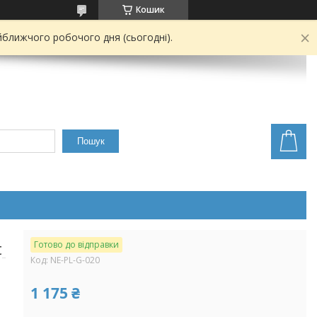
Кошик
йближчого робочого дня (сьогодні).
Пошук
t
Готово до відправки
Код:
NE-PL-G-020
1 175 ₴