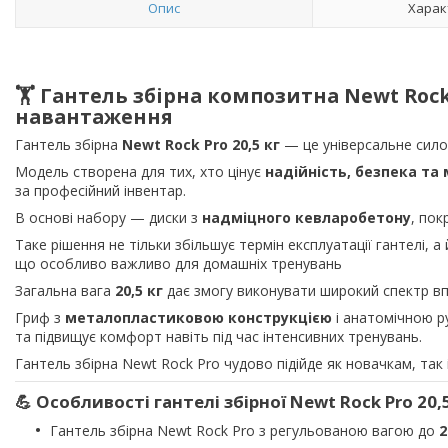
Опис
Харак
🏋️ Гантель збірна композитна Newt Rock
навантаження
Гантель збірна
Newt Rock Pro 20,5 кг
— це універсальне сило
Модель створена для тих, хто цінує
надійність, безпека т
за професійний інвентар.
В основі набору — диски з
надміцного кевларобетону
, пок
Таке рішення не тільки збільшує термін експлуатації гантелі, 
що особливо важливо для домашніх тренувань
Загальна вага
20,5 кг
дає змогу виконувати широкий спектр вп
Гриф з
металопластиковою конструкцією
і анатомічною р
та підвищує комфорт навіть під час інтенсивних тренувань.
Гантель збірна Newt Rock Pro чудово підійде як новачкам, так
💪 Особливості гантелі збірної Newt Rock Pro 20,5
Гантель збірна Newt Rock Pro з регульованою вагою до
2