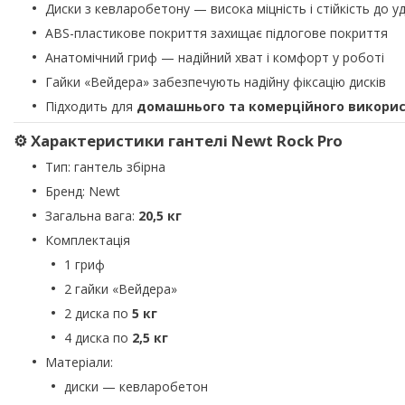
Диски з кевларобетону — висока міцність і стійкість до у
ABS-пластикове покриття захищає підлогове покриття
Анатомічний гриф — надійний хват і комфорт у роботі
Гайки «Вейдера» забезпечують надійну фіксацію дисків
Підходить для
домашнього та комерційного викори
⚙️ Характеристики гантелі Newt Rock Pro
Тип: гантель збірна
Бренд: Newt
Загальна вага:
20,5 кг
Комплектація
1 гриф
2 гайки «Вейдера»
2 диска по
5 кг
4 диска по
2,5 кг
Матеріали:
диски — кевларобетон