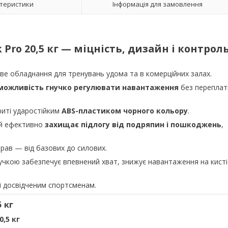
теристики
Інформація для замовлення
 Pro 20,5 кг — міцність, дизайн і контрол
ве обладнання для тренувань удома та в комерційних залах.
а можливість гнучко регулювати навантаження
без переплат
риті ударостійким
ABS-пластиком чорного кольору
.
а й ефективно
захищає підлогу від подряпин і пошкоджень
,
рав — від базових до силових.
учкою забезпечує впевнений хват, знижує навантаження на кисті
 і досвідченим спортсменам.
 кг
0,5 кг