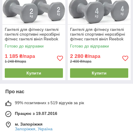
Гантелі для фітнесу гантелі
Гантелі для фітнесу гантелі
гантелі спортивні нерозбірні
гантелі спортивні нерозбірні
фітнес гантелі вініл Reebok
фітнес гантелі вініл Reebok
Dumbbells 2 шт по 2 кг сірі
Dumbbells 2 шт по 4 кг сірі
Готово до відправки
Готово до відправки
1 185
2 280
₴/пара
₴/пара
1 248 ₴/пара
2 400 ₴/пара
Купити
Купити
Про нас
99% позитивних з 519 відгуків за рік
Працює з 19.07.2016
м. Запоріжжя
Запоріжжя, Україна