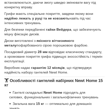
встановлюються, даючи змогу швидко змінювати вагу під
конкретну вправу.
Грифи мають спеціальне покриття, завдяки якому вони
надійно лежать у руці та не ковзають
навіть під час
інтенсивних тренувань.
Для безпеки передбачені
гайки Вейдера
, що забезпечують
міцну фіксацію дисків.
Диски виготовлені з
якісного вітчизняного
металу
пофарбованого сірою порошковою фарбою.
Посадковий діаметр
28 мм
відповідає класичному стандарту,
а хромоване покриття грифа підвищує зносостійкість і термін
експлуатації.
Виробник надає
гарантію 12 місяців
, що підтверджує
надійність набору гантелей Newt Home.
🏋️ Особливості гантелей набірних Newt Home 15
кг
Гантелі складальні
Newt Home
підходять для
силових, функціональних і загальнофізичних тренувань
Загальна вага
15 кг
— оптимально для домашніх
занять