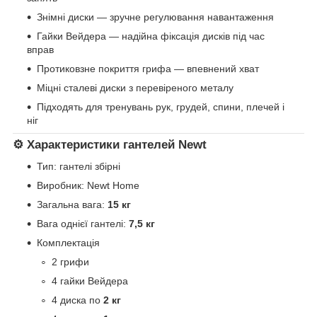
Знімні диски — зручне регулювання навантаження
Гайки Вейдера — надійна фіксація дисків під час
вправ
Протиковзне покриття грифа — впевнений хват
Міцні сталеві диски з перевіреного металу
Підходять для тренувань рук, грудей, спини, плечей і
ніг
⚙️ Характеристики гантелей Newt
Тип: гантелі збірні
Виробник:
Newt Home
Загальна вага:
15 кг
Вага однієї гантелі:
7,5 кг
Комплектація
2 грифи
4 гайки Вейдера
4 диска по
2 кг