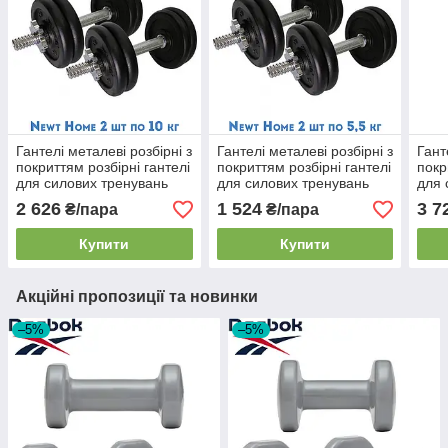
Гантелі металеві розбірні з
Гантелі металеві розбірні з
Гант
покриттям розбірні гантелі
покриттям розбірні гантелі
покр
для силових тренувань
для силових тренувань
для 
Newt Home 2 шт по 10 кг
Newt Home 2 шт по 5,5 кг
Newt
2 626
1 524
3 7
₴/пара
₴/пара
Купити
Купити
Акційні пропозиції та новинки
–5%
–5%