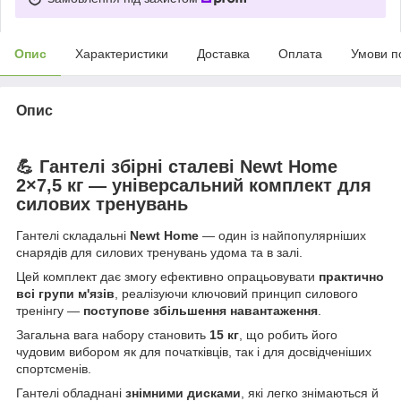
Опис
Характеристики
Доставка
Оплата
Умови п
Опис
💪 Гантелі збірні сталеві Newt Home
2×7,5 кг — універсальний комплект для
силових тренувань
Гантелі складальні
Newt Home
— один із найпопулярніших
снарядів для силових тренувань удома та в залі.
Цей комплект дає змогу ефективно опрацьовувати
практично
всі групи м'язів
, реалізуючи ключовий принцип силового
тренінгу —
поступове збільшення навантаження
.
Загальна вага набору становить
15 кг
, що робить його
чудовим вибором як для початківців, так і для досвідченіших
спортсменів.
Гантелі обладнані
знімними дисками
, які легко знімаються й