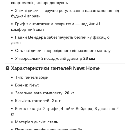
спортсменів, які продовжують
Знімні диски — зручне регулювання навантаження під
будь-які вправи
Гриф з антиковзним покриттям — надійний і
комфортний хват
Гайки Вейдера
забезпечують безпечну фіксацію
дисків
Сталеві диски з перевіреного вітчизняного металу
Універсальний посадковий діаметр
28 мм
⚙️ Характеристики гантелей Newt Home
Тип: гантелі збірні
Бренд:
Newt
Загальна вага комплекту:
20 кг
Кількість гантелей:
2 шт
Комплектація: 2 грифи, 4 гайки Вейдера, 8 дисків по 2
кг
Матеріал дисків: сталь
Покриття дисків: порошкова фарба