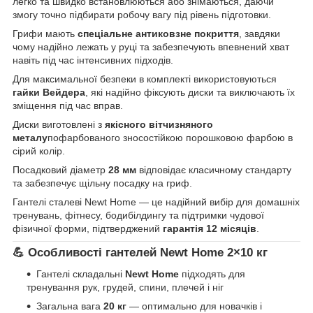
легко та швидко встановлюються або знімаються, даючи
змогу точно підбирати робочу вагу під рівень підготовки.
Грифи мають
спеціальне антиковзне покриття
, завдяки
чому надійно лежать у руці та забезпечують впевнений хват
навіть під час інтенсивних підходів.
Для максимальної безпеки в комплекті використовуються
гайки Вейдера
, які надійно фіксують диски та виключають їх
зміщення під час вправ.
Диски виготовлені з
якісного вітчизняного
металу
пофарбованого зносостійкою порошковою фарбою в
сірий колір.
Посадковий діаметр
28 мм
відповідає класичному стандарту
та забезпечує щільну посадку на гриф.
Гантелі сталеві Newt Home — це надійний вибір для домашніх
тренувань, фітнесу, бодибілдингу та підтримки чудової
фізичної форми, підтверджений
гарантія 12 місяців
.
💪 Особливості гантелей Newt Home 2×10 кг
Гантелі складальні
Newt Home
підходять для
тренування рук, грудей, спини, плечей і ніг
Загальна вага
20 кг
— оптимально для новачків і