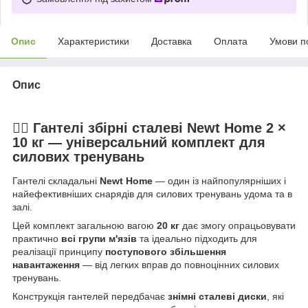
Опис
Характеристики
Доставка
Оплата
Умови п
Опис
🏋️‍♂️ Гантелі збірні сталеві
Newt Home
2 ×
10 кг — універсальний комплект для
силових тренувань
Гантелі складальні
Newt Home
— один із найпопулярніших і
найефективніших снарядів для силових тренувань удома та в
залі.
Цей комплект загальною вагою
20 кг
дає змогу опрацьовувати
практично
всі групи м'язів
та ідеально підходить для
реалізації принципу
поступового збільшення
навантаження
— від легких вправ до повноцінних силових
тренувань.
Конструкція гантелей передбачає
знімні сталеві диски
, які