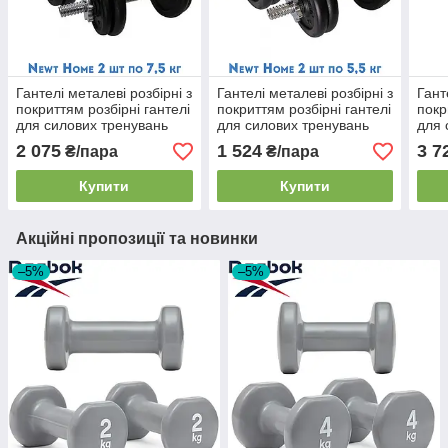
Гантелі металеві розбірні з
Гантелі металеві розбірні з
Гант
покриттям розбірні гантелі
покриттям розбірні гантелі
покр
для силових тренувань
для силових тренувань
для 
Newt Home 2 шт по 7,5 кг
Newt Home 2 шт по 5,5 кг
Newt
2 075
1 524
3 7
₴/пара
₴/пара
Купити
Купити
Акційні пропозиції та новинки
–5%
–5%