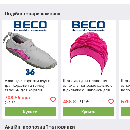
Подібні товари компанії
Аквашузи коралки взуття
Шапочка для плавання
Шапо
для коралів та пляжу
жіноча з непромокальною
жіно
тапочки для коралів
підкладкою шапочка для
воло
аквавзуття BECO 9217 114
басейну поліестер BECO
басе
708
₴/пара
сірий/рожевий (36р.)
7600 4 рожева
7530
488
579
₴
514 ₴
745 ₴/пара
Купити
Купити
Акційні пропозиції та новинки