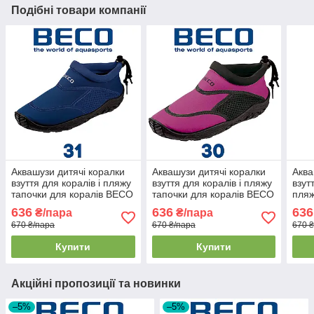
Подібні товари компанії
Аквашузи дитячі коралки
Аквашузи дитячі коралки
Аква
взуття для коралів і пляжу
взуття для коралів і пляжу
взут
тапочки для коралів BECO
тапочки для коралів BECO
пляж
92171 7 темно-сині (31р.)
92171 40 рожево-чорні
BECO
636
636
636
₴/пара
₴/пара
(30р.)
зеле
670 ₴/пара
670 ₴/пара
670 
Купити
Купити
Акційні пропозиції та новинки
–5%
–5%