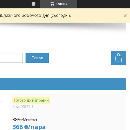
Кошик
йближчого робочого дня (сьогодні).
Пошук
Готово до відправки
Код:
90751 1
385 ₴/пара
366 ₴/пара