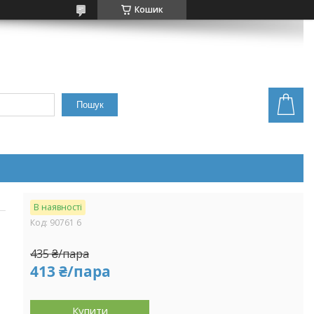
Кошик
Пошук
В наявності
Код:
90761 6
435 ₴/пара
413 ₴/пара
Купити