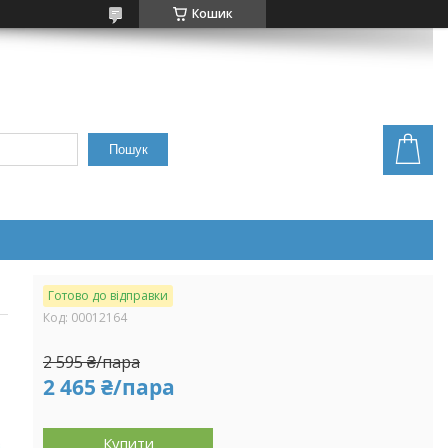
Кошик
Пошук
Готово до відправки
Код:
00012164
2 595 ₴/пара
2 465 ₴/пара
Купити