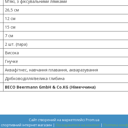
М'які, з фіксувальними лямками
26,5 см
12 см
15 см
7 см
2 шт. (пара)
Висока
Гнучке
Аквафітнес, навчання плавання, акваразування
Дрібководілля/велика глибина
BECO Beermann GmbH & Co.KG (Німеччина)
Сайт створений на маркетплейсі
Prom.ua
Sportinvent - спортивний інтернет магазин |
Поскаржитися на контент
|
Політика конф