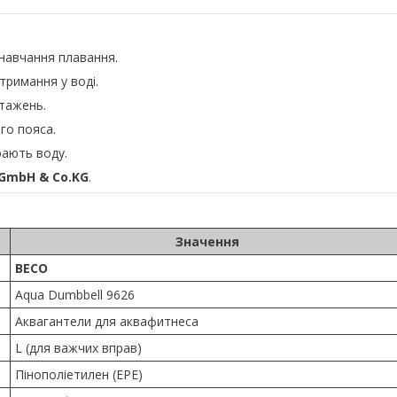
 навчання плавання.
тримання у воді.
нтажень.
ого пояса.
рають воду.
GmbH & Co.KG
.
Значення
BECO
Aqua Dumbbell 9626
Аквагантели для аквафитнеса
L (для важчих вправ)
Пінополіетилен (EPE)