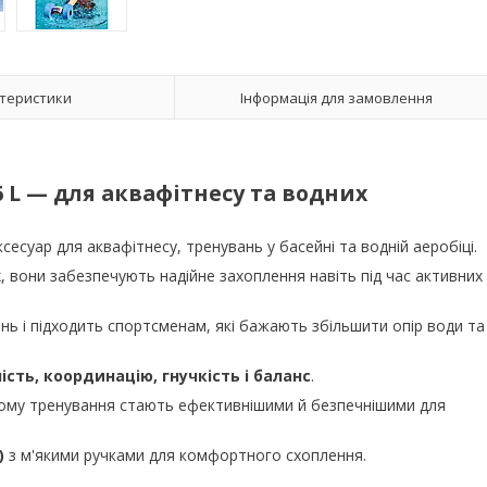
теристики
Інформація для замовлення
 L
— для аквафітнесу та водних
есуар для аквафітнесу, тренувань у басейні та водній аеробіці.
х
, вони забезпечують надійне захоплення навіть під час активних
ь і підходить спортсменам, які бажають збільшити опір води та
сть, координацію, гнучкість і баланс
.
 чому тренування стають ефективнішими й безпечнішими для
)
з м'якими ручками для комфортного схоплення.