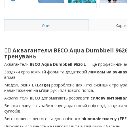
Опис
Харак
🏊‍♀️ Аквагантели
BECO Aqua Dumbbell 9626
тренувань
Аквагантели
BECO Aqua Dumbbell 9626 L
— це професійний акс
Завдяки ергономічній формі та додатковій
лямкам на ручка
вправ.
Модель рівня
L (Large)
розроблена для інтенсивніших тренуван
навантаження на м'язи рук і плечового пояса.
Аквагантели
BECO
допомагають розвивати
силову витривалі
Висока плавучість забезпечує додатковий опір воді, завдяки
суглобів.
Виготовлені з легкого та довговічного
пінополіетилену (EPE
Підходять для занять на мілководді та в глибокому басейні.