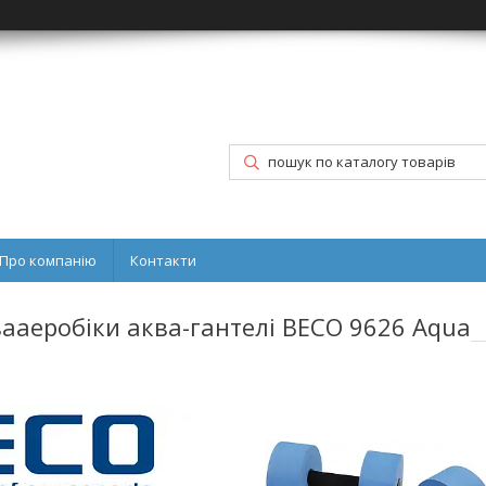
Про компанію
Контакти
квааеробіки аква-гантелі BECO 9626 Aqua