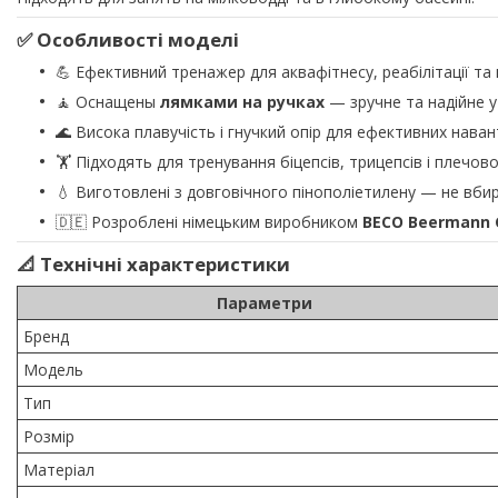
✅ Особливості моделі
💪 Ефективний тренажер для аквафітнесу, реабілітації та
🧘 Оснащены
лямками на ручках
— зручне та надійне у
🌊 Висока плавучість і гнучкий опір для ефективних нава
🏋️ Підходять для тренування біцепсів, трицепсів і плечов
💧 Виготовлені з довговічного пінополіетилену — не вби
🇩🇪 Розроблені німецьким виробником
BECO Beermann 
📐 Технічні характеристики
Параметри
Бренд
Модель
Тип
Розмір
Матеріал