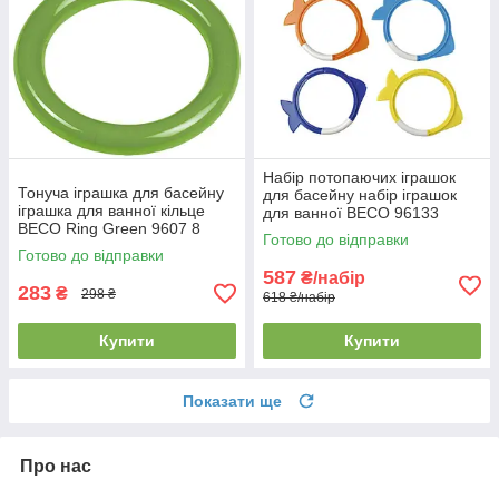
Набір потопаючих іграшок
Тонуча іграшка для басейну
для басейну набір іграшок
іграшка для ванної кільце
для ванної BECO 96133
BECO Ring Green 9607 8
різнокольоровий (4шт.)
Готово до відправки
зелена
Готово до відправки
587
₴/набір
283
₴
298 ₴
618 ₴/набір
Купити
Купити
Показати ще
Про нас