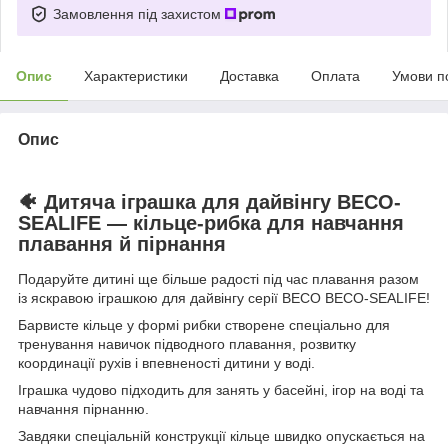
Замовлення під захистом
Опис
Характеристики
Доставка
Оплата
Умови п
Опис
🐠 Дитяча іграшка для дайвінгу BECO-
SEALIFE — кільце-рибка для навчання
плавання й пірнання
Подаруйте дитині ще більше радості під час плавання разом
із яскравою іграшкою для дайвінгу серії
BECO
BECO-SEALIFE!
Барвисте кільце у формі рибки створене спеціально для
тренування навичок підводного плавання, розвитку
координації рухів і впевненості дитини у воді.
Іграшка чудово підходить для занять у басейні, ігор на воді та
навчання пірнанню.
Завдяки спеціальній конструкції кільце швидко опускається на