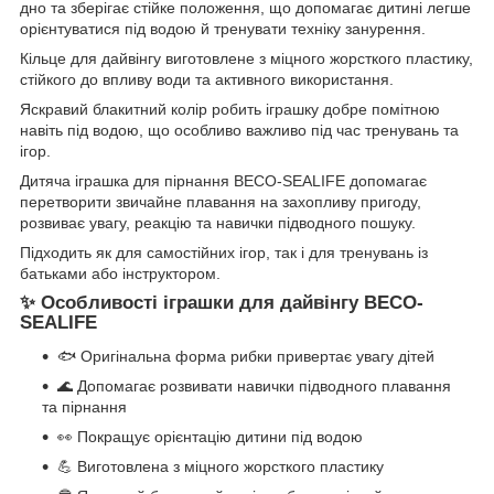
дно та зберігає стійке положення, що допомагає дитині легше
орієнтуватися під водою й тренувати техніку занурення.
Кільце для дайвінгу виготовлене з міцного жорсткого пластику,
стійкого до впливу води та активного використання.
Яскравий блакитний колір робить іграшку добре помітною
навіть під водою, що особливо важливо під час тренувань та
ігор.
Дитяча іграшка для пірнання BECO-SEALIFE допомагає
перетворити звичайне плавання на захопливу пригоду,
розвиває увагу, реакцію та навички підводного пошуку.
Підходить як для самостійних ігор, так і для тренувань із
батьками або інструктором.
✨ Особливості іграшки для дайвінгу BECO-
SEALIFE
🐟 Оригінальна форма рибки привертає увагу дітей
🌊 Допомагає розвивати навички підводного плавання
та пірнання
👀 Покращує орієнтацію дитини під водою
💪 Виготовлена з міцного жорсткого пластику