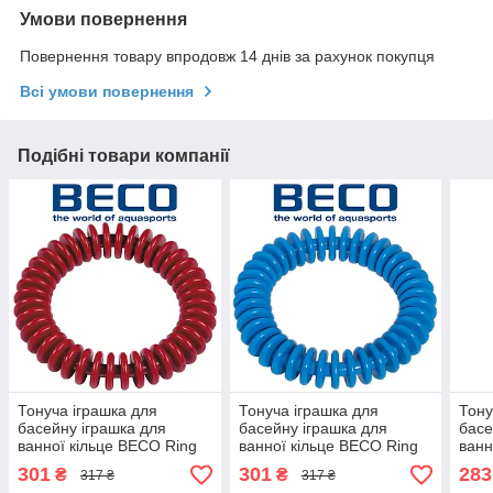
Умови повернення
Повернення товару впродовж 14 днів за рахунок покупця
Всі умови повернення
Подібні товари компанії
Тонуча іграшка для
Тонуча іграшка для
Тону
басейну іграшка для
басейну іграшка для
басе
ванної кільце BECO Ring
ванної кільце BECO Ring
ванн
Red 9606 5 червона
Blue 9606 6 синя
Blue
301
301
283
₴
₴
317 ₴
317 ₴