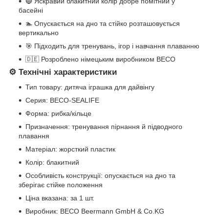
🔵 Яскравий блакитний колір добре помітний у
басейні
🏊 Опускається на дно та стійко розташовується
вертикально
🎯 Підходить для тренувань, ігор і навчання плаванню
🇩🇪 Розроблено німецьким виробником
BECO
⚙ Технічні характеристики
Тип товару: дитяча іграшка для дайвінгу
Серия: BECO-SEALIFE
Форма: рибка/кільце
Призначення: тренування пірнання й підводного
плавання
Матеріал: жорсткий пластик
Колір: блакитний
Особливість конструкції: опускається на дно та
зберігає стійке положення
Ціна вказана: за 1 шт.
Виробник: BECO Beermann GmbH & Co.KG