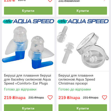
₴
237 ₴
231 ₴/комплект
Купити
Купити
–5%
–5%
Беруші для плавання беруші
Беруші для плавання
для басейну силіконові Aqua
силіконові Aqua Speed
Speed «Comfort» Ear Plugs
Christmas прозорі
прозорі
Готово до відправки
Готово до відправки
219
219
₴/пара
₴/пара
231 ₴/пара
231 ₴/пара
Купити
Купити