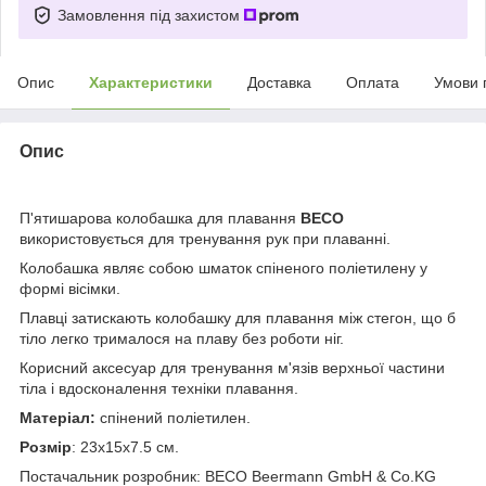
Замовлення під захистом
Опис
Характеристики
Доставка
Оплата
Умови 
Опис
П'ятишарова колобашка для плавання
BECO
використовується для тренування рук при плаванні.
Колобашка являє собою шматок спіненого поліетилену у
формі вісімки.
Плавці затискають колобашку для плавання між стегон, що б
тіло легко трималося на плаву без роботи ніг.
Корисний аксесуар для тренування м'язів верхньої частини
тіла і вдосконалення техніки плавання.
Матеріал:
спінений поліетилен.
Розмір
: 23x15x7.5 см.
Постачальник розробник: BECO Beermann GmbH & Co.KG