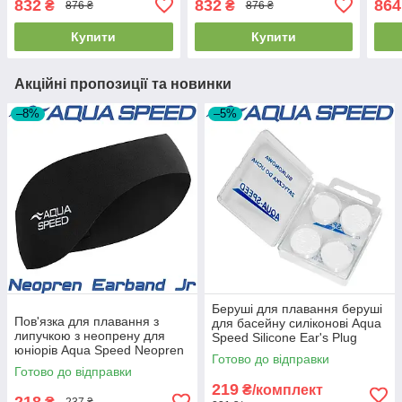
832
832
864
₴
₴
876 ₴
876 ₴
Купити
Купити
Акційні пропозиції та новинки
–8%
–5%
Беруші для плавання беруші
Пов'язка для плавання з
для басейну силіконові Aqua
липучкою з неопрену для
Speed Silicone Ear's Plug
юніорів Aqua Speed Neopren
прозорі (4шт.)
Готово до відправки
Earband Jr чорна
Готово до відправки
219
₴/комплект
218