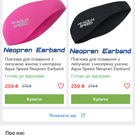
Пов'язка для плавання з
Пов'язка для плавання з
липучкою жіноча з неопрену
липучкою з неопрену унісекс
Aqua Speed Neopren Earband
Aqua Speed Neopren Earband
Pink рожева
Black чорна
Готово до відправки
Готово до відправки
259
259
₴
₴
273 ₴
273 ₴
Купити
Купити
Показати ще
Про нас