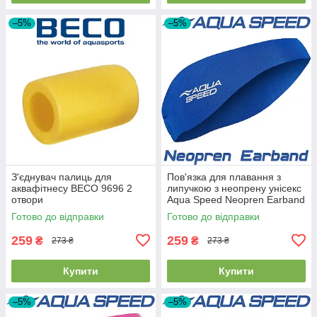
–5%
–5%
З'єднувач палиць для
Пов'язка для плавання з
аквафітнесу BECO 9696 2
липучкою з неопрену унісекс
отвори
Aqua Speed Neopren Earband
Blue синя
Готово до відправки
Готово до відправки
259
259
₴
₴
273 ₴
273 ₴
Купити
Купити
–5%
–5%