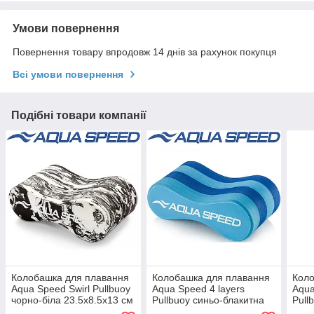
Умови повернення
Повернення товару впродовж 14 днів за рахунок покупця
Всі умови повернення
Подібні товари компанії
Колобашка для плавання
Колобашка для плавання
Коло
Aqua Speed Swirl Pullbuoy
Aqua Speed 4 layers
Aqua
чорно-біла 23.5х8.5х13 см
Pullbuoy синьо-блакитна
Pull
23.5 x 8.5 x 13 см
22.8