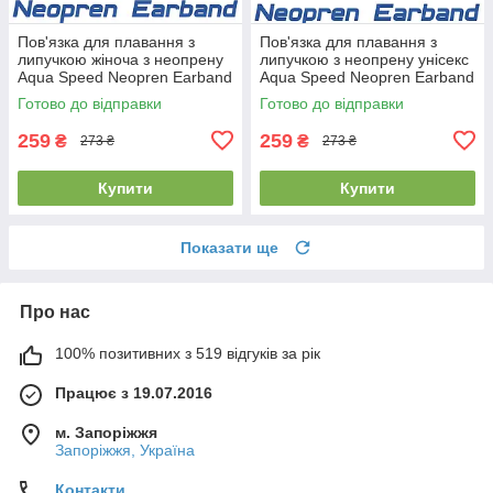
Пов'язка для плавання з
Пов'язка для плавання з
липучкою жіноча з неопрену
липучкою з неопрену унісекс
Aqua Speed Neopren Earband
Aqua Speed Neopren Earband
Pink рожева
Black чорна
Готово до відправки
Готово до відправки
259
259
₴
₴
273 ₴
273 ₴
Купити
Купити
Показати ще
Про нас
100% позитивних з 519 відгуків за рік
Працює з 19.07.2016
м. Запоріжжя
Запоріжжя, Україна
Контакти