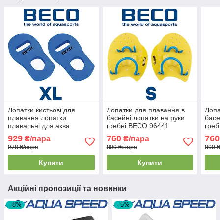
Лопатки кистьові для
Лопатки для плавання в
Лопа
плавання лопатки
басейні лопатки на руки
басе
плавальні для аква
гребні BECO 96441
греб
кікбоксингу BECO 9637
жовтий розмір S 15,5 x
9604
929
760
760
₴/пара
₴/пара
розмір XL (28,5x16x1,7см)
14,5 см
978 ₴/пара
800 ₴/пара
800 
Купити
Купити
Акційні пропозиції та новинки
–8%
–5%