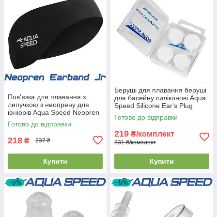
Беруші для плавання беруші
Пов'язка для плавання з
для басейну силіконові Aqua
липучкою з неопрену для
Speed Silicone Ear's Plug
юніорів Aqua Speed Neopren
прозорі (4шт.)
Готово до відправки
Earband Jr чорна
Готово до відправки
219
₴/комплект
218
₴
237 ₴
231 ₴/комплект
Купити
Купити
–5%
–5%