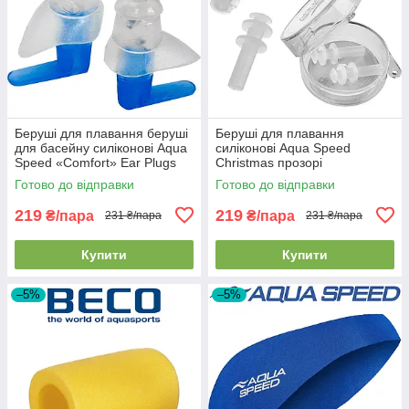
Беруші для плавання беруші
Беруші для плавання
для басейну силіконові Aqua
силіконові Aqua Speed
Speed «Comfort» Ear Plugs
Christmas прозорі
прозорі
Готово до відправки
Готово до відправки
219
219
₴/пара
₴/пара
231 ₴/пара
231 ₴/пара
Купити
Купити
–5%
–5%