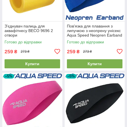
З'єднувач палиць для
Пов'язка для плавання з
аквафітнесу BECO 9696 2
липучкою з неопрену унісекс
отвори
Aqua Speed Neopren Earband
Blue синя
Готово до відправки
Готово до відправки
259
259
₴
₴
273 ₴
273 ₴
Купити
Купити
–5%
–5%