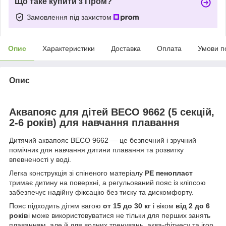
Що таке купити з Пром?
Замовлення під захистом
Опис
Характеристики
Доставка
Оплата
Умови п
Опис
Аквапояс для дітей BECO 9662 (5 секцій,
2-6 років) для навчання плавання
Дитячий аквапояс BECO 9662 — це безпечний і зручний
помічник для навчання дитини плавання та розвитку
впевненості у воді.
Легка конструкція зі спіненого матеріалу
PE пенопласт
тримає дитину на поверхні, а регульований пояс із кліпсою
забезпечує надійну фіксацію без тиску та дискомфорту.
Пояс підходить дітям вагою
от 15 до 30 кг
і віком
від 2 до 6
років
і може використовуватися не тільки для перших занять
плаванням, але й для водних тренувань, аква-фітнесу та ігор