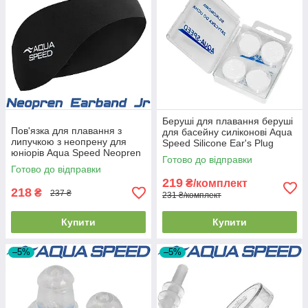
Беруші для плавання беруші
Пов'язка для плавання з
для басейну силіконові Aqua
липучкою з неопрену для
Speed Silicone Ear's Plug
юніорів Aqua Speed Neopren
прозорі (4шт.)
Готово до відправки
Earband Jr чорна
Готово до відправки
219
₴/комплект
218
₴
237 ₴
231 ₴/комплект
Купити
Купити
–5%
–5%