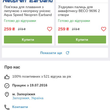
Пов'язка для плавання з
З'єднувач палиць для
липучкою з неопрену унісекс
аквафітнесу BECO 9696 2
Aqua Speed Neopren Earband
отвори
Black чорна
Готово до відправки
Готово до відправки
259
259
₴
₴
273 ₴
273 ₴
Купити
Купити
Показати ще
Про нас
100% позитивних з 521 відгука за рік
Працює з 19.07.2016
м. Запоріжжя
Запоріжжя, Україна
Контакти