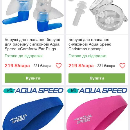
Беруші для плавання беруші
Беруші для плавання
для басейну силіконові Aqua
силіконові Aqua Speed
Speed «Comfort» Ear Plugs
Christmas прозорі
прозорі
Готово до відправки
Готово до відправки
219
219
₴/пара
₴/пара
231 ₴/пара
231 ₴/пара
Купити
Купити
–5%
–5%