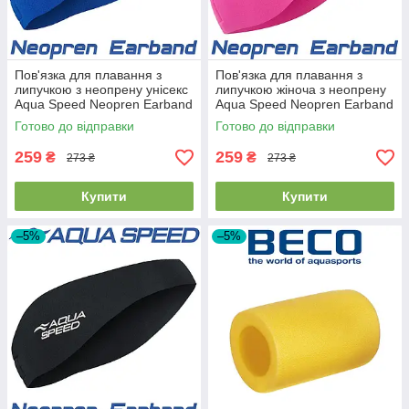
Пов'язка для плавання з
Пов'язка для плавання з
липучкою з неопрену унісекс
липучкою жіноча з неопрену
Aqua Speed Neopren Earband
Aqua Speed Neopren Earband
Blue синя
Pink рожева
Готово до відправки
Готово до відправки
259
259
₴
₴
273 ₴
273 ₴
Купити
Купити
–5%
–5%