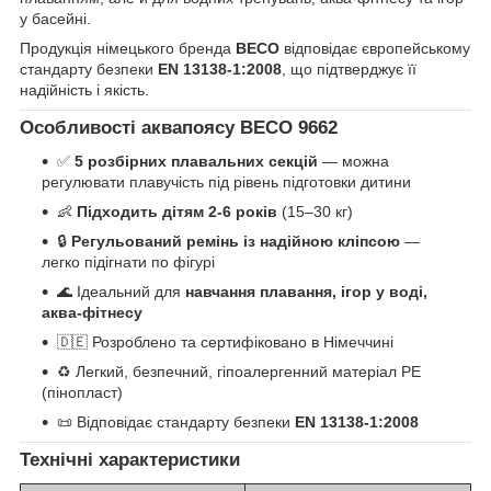
у басейні.
Продукція німецького бренда
BECO
відповідає європейському
стандарту безпеки
EN 13138-1:2008
, що підтверджує її
надійність і якість.
Особливості аквапоясу BECO 9662
✅
5 розбірних плавальних секцій
— можна
регулювати плавучість під рівень підготовки дитини
👶
Підходить дітям 2-6 років
(15–30 кг)
🔒
Регульований ремінь із надійною кліпсою
—
легко підігнати по фігурі
🌊 Ідеальний для
навчання плавання, ігор у воді,
аква-фітнесу
🇩🇪 Розроблено та сертифіковано в Німеччині
♻ Легкий, безпечний, гіпоалергенний матеріал PE
(пінопласт)
📜 Відповідає стандарту безпеки
EN 13138-1:2008
Технічні характеристики