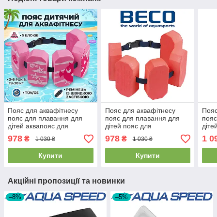
Пояс для аквафітнесу
Пояс для аквафітнесу
Пояс
пояс для плавання для
пояс для плавання для
пояс
дітей аквапояс для
дітей пояс для
діте
дівчинки BECO 96071 4
аквааеробіки дитячий
Aqua
978
978
1 0
₴
₴
1 030 ₴
1 030 ₴
рожевий (15-30 кг)
BECO 9663 червоний (30-
зеле
60 кг)
Купити
Купити
Акційні пропозиції та новинки
–8%
–5%