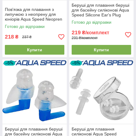
Беруші для плавання беруші
Пов'язка для плавання з
для басейну силіконові Aqua
липучкою з неопрену для
Speed Silicone Ear's Plug
юніорів Aqua Speed Neopren
прозорі (4шт.)
Готово до відправки
Earband Jr чорна
Готово до відправки
219
₴/комплект
218
₴
237 ₴
231 ₴/комплект
Купити
Купити
–5%
–5%
Беруші для плавання беруші
Беруші для плавання
для басейну силіконові Aqua
силіконові Aqua Speed