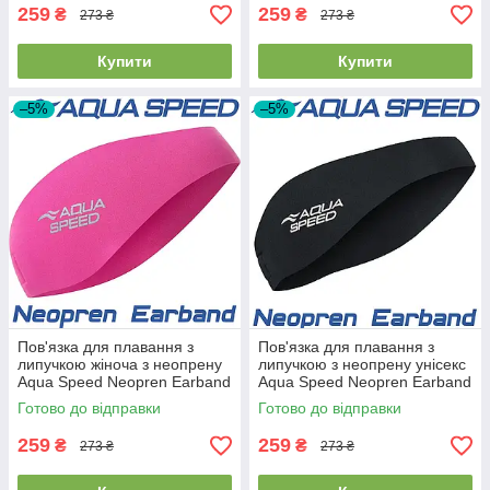
259
259
₴
₴
273 ₴
273 ₴
Купити
Купити
–5%
–5%
Пов'язка для плавання з
Пов'язка для плавання з
липучкою жіноча з неопрену
липучкою з неопрену унісекс
Aqua Speed Neopren Earband
Aqua Speed Neopren Earband
Pink рожева
Black чорна
Готово до відправки
Готово до відправки
259
259
₴
₴
273 ₴
273 ₴