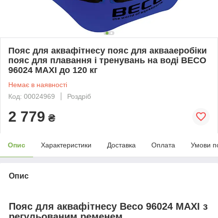
Пояс для аквафітнесу пояс для аквааеробіки
пояс для плавання і тренувань на воді BECO
96024 MAXI до 120 кг
Немає в наявності
Код: 00024969
Роздріб
2 779
₴
Опис
Характеристики
Доставка
Оплата
Умови п
Опис
Пояс для аквафітнесу Beco 96024 MAXI з
регульованим ременем