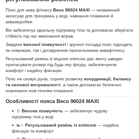
Пояс для аква фітнесу
Beco 96024 MAXI
— незамінний
аксесуар для тренувань у воді, навчання плавання й
аквааеробіки.
Він забезпечує ідеальну підтримку тіла та допомагає зберігати
стійкість під час виконання вправ.
Завдяки
високої плавучості
і зручної посадці пояс підходить
як новачкам, так і досвідченим прихильникам аквафітнесу.
Регульований ремінь із міцною кліпсою дає змогу швидко
припасувати розмір під будь-яку фігуру, забезпечуючи
комфорт і надійну фіксацію.
Пояс не сковує рухів, сприяє розвитку
координації, балансу
та силової витривалості
, а також допомагає безпечно
освоювати нові техніки плавання.
Особливості пояса Beco 96024 MAXI
💧
Висока плавучість
— забезпечує чудову
підтримку тіла у воді
🏊♀️
Регульований ремінь із кліпсою
— надійна
фіксація та комфорт