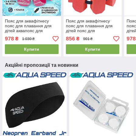
Пояс для аквафітнесу
Пояс для аквафітнесу
Пояс
пояс для плавання для
пояс для плавання для
пояс
дітей аквапояс для
дітей пояс для
діте
дівчинки BECO 96071 4
аквааеробіки дитячий
аква
978
856
978
₴
₴
1 030 ₴
901 ₴
рожевий (15-30 кг)
BECO 9662 червоний (15-
BECO
30 кг)
60 кг
Купити
Купити
Акційні пропозиції та новинки
–8%
–5%