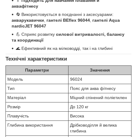
🏅
Підходить для навчання плавання й
аквафітнесу
🔄 Використовується в поєднанні з аксесуарами:
акварукавички
,
гантелі BEflex 96044
,
гантелі Aqua
nardicJET 96047
💪 Сприяє розвитку
силової витривалості, балансу
та координації
🌊 Ефективний як на мілководді, так і на глибині
Технічні характеристики
Параметри
Значення
Модель
96024
Тип
Пояс для аква фітнесу
Матеріал
Міцний спінений поліетилен
Розмір
До 120 кг
Плавучість
Висока
Глибина використання
Дрібководілля й велика
глибина