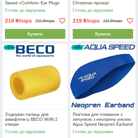
Speed «Comfort» Ear Plugs
Christmas прозорі
прозорі
Готово до відправки
Готово до відправки
219
219
₴/пара
₴/пара
231 ₴/пара
231 ₴/пара
Купити
Купити
–5%
–5%
З'єднувач палиць для
Пов'язка для плавання з
аквафітнесу BECO 9696 2
липучкою з неопрену унісекс
отвори
Aqua Speed Neopren Earband
Blue синя
Готово до відправки
Готово до відправки