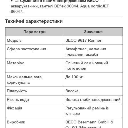
🤝
Сумісний з іншим спорядженням BECO
—
акварукавички, гантелі BEflex 96044, Aqua nordicJET
96047.
Технічні характеристики
Параметри
Значення
Модель
BECO 9617 Runner
Сфера застосування
Аквафітнес, навчання
плавання, аквабіг
Матеріал
Спінений ламінований
поліетилен
Максимальна вага
До 100 кг
користувача
Плавучість
Висока
Рівень води
Велика глибина/ведвовняний
Фіксація
Регульований ремінь із
кліпсою
Виробник
BECO Beermann GmbH &
Co.KG (Німеччина)