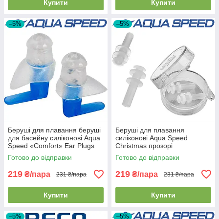
Купити
Купити
–5%
–5%
Беруші для плавання беруші
Беруші для плавання
для басейну силіконові Aqua
силіконові Aqua Speed
Speed «Comfort» Ear Plugs
Christmas прозорі
прозорі
Готово до відправки
Готово до відправки
219
219
₴/пара
₴/пара
231 ₴/пара
231 ₴/пара
Купити
Купити
–5%
–5%