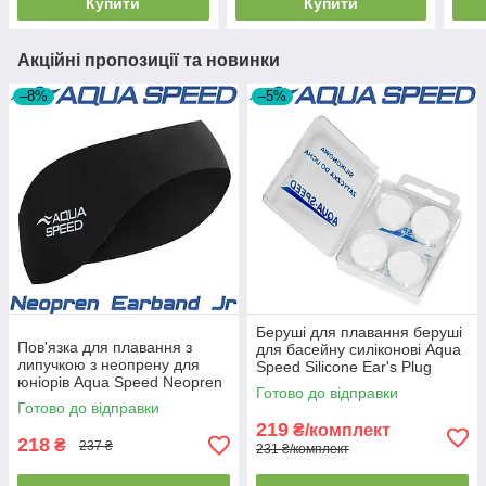
Купити
Купити
Акційні пропозиції та новинки
–8%
–5%
Беруші для плавання беруші
Пов'язка для плавання з
для басейну силіконові Aqua
липучкою з неопрену для
Speed Silicone Ear's Plug
юніорів Aqua Speed Neopren
прозорі (4шт.)
Готово до відправки
Earband Jr чорна
Готово до відправки
219
₴/комплект
218
₴
237 ₴
231 ₴/комплект