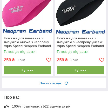
Пов'язка для плавання з
Пов'язка для плавання з
липучкою жіноча з неопрену
липучкою з неопрену унісекс
Aqua Speed Neopren Earband
Aqua Speed Neopren Earband
Pink рожева
Black чорна
Готово до відправки
Готово до відправки
259
259
₴
₴
273 ₴
273 ₴
Купити
Купити
Показати ще
Про нас
100% позитивних з 522 відгуків за рік