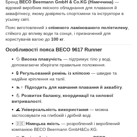
Бренд
BECO Beermann GmbH & Co.KG (Німеччина)
—
відомий виробник якісного обладнання для плавання й
аквафітнесу, якому довіряють спортсмени та інструктори в
усьому світі.
Пояс виготовлений з
спіненого ламінованого поліетилену
,
стійкого до впливу води та сонця, і призначений для
користувачів вагою до
100 кг
.
Особливості пояса BECO 9617 Runner
💦
Висока плавучість
— підтримує тіло у воді,
допомагаючи зберігати правильне положення.
🔒
Регульований ремінь із кліпсою
— швидке та
надійне кріплення на талії.
🏊♀️
Підходить для навчання плавання й аквабігу
.
💪
Розвиток балансу, координації та силової
витривалості
.
🌊
Універсальність використання
— можна
застосовувати на глибокій і дрібній воді.
🇩🇪
Німецька якість
— розроблений і вироблений
компанією BECO Beermann GmbH&Co.KG.