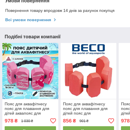
Умови повернення
Повернення товару впродовж 14 днів за рахунок покупця
Всі умови повернення
Подібні товари компанії
Пояс для аквафітнесу
Пояс для аквафітнесу
Пояс
пояс для плавання для
пояс для плавання для
пояс
дітей аквапояс для
дітей пояс для
діте
дівчинки BECO 96071 4
аквааеробіки дитячий
аква
978
856
978
₴
₴
1 030 ₴
901 ₴
рожевий (15-30 кг)
BECO 9662 червоний (15-
BECO
30 кг)
60 кг