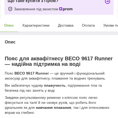
Що таке купити з Пром?
Замовлення під захистом
Опис
Характеристики
Доставка
Оплата
Умови п
Опис
Пояс для аквафітнесу BECO 9617 Runner
— надійна підтримка на воді
Пояс
BECO 9617 Runner
— це зручний і функціональний
аксесуар для аквафітнесу, плавання та водних тренувань.
Він забезпечує чудову
плавучесть
, підтримання тіла та
безпека під час занять у воді.
Завдяки регульованому ременю з кліпсою пояс легко
фіксується на талії й не сковує рухів, що робить його
ідеальним як для
навчання плавання
, так і для інтенсивних
вправ на глибині.