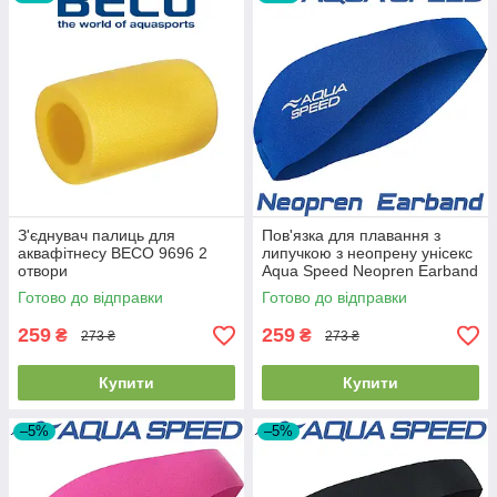
З'єднувач палиць для
Пов'язка для плавання з
аквафітнесу BECO 9696 2
липучкою з неопрену унісекс
отвори
Aqua Speed Neopren Earband
Blue синя
Готово до відправки
Готово до відправки
259
259
₴
₴
273 ₴
273 ₴
Купити
Купити
–5%
–5%