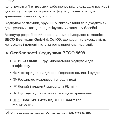
Конструкція з
4 отворами
забезпечує міцну фіксацію палиць і
дає змогу створювати різні конфігурації інвентарю для
тренувань різної складності.
З'єднувач безпечний, зручний у використанні та підходить як
для групових, так і для індивідуальних занять у басейні.
Аксесуар розроблений і постачається німецькою компанією
BECO Beermann GmbH & Co.KG
, що гарантує високу якість
матеріалів і довговічність за регулярної експлуатації.
🔹 Особливості з'єднувача BECO 9698
💧
BECO 9698
— функціональний з'єднувач для
аквафітнесу
🔩 4 отвори для надійного з'єднання палиць і нудлів
🧩 Розширює можливості вправ у воді
🫧 Легкий і плавкий матеріал з PE-піни
🏊 Підходить для басейну та водних тренувань
🇩🇪 Німецька якість від BECO Beermann
GmbH&Co.KG
📐 Характеристики з'єднувача BECO 9698