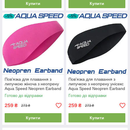
Купити
Купити
–5%
–5%
Пов'язка для плавання з
Пов'язка для плавання з
липучкою жіноча з неопрену
липучкою з неопрену унісекс
Aqua Speed Neopren Earband
Aqua Speed Neopren Earband
Pink рожева
Black чорна
Готово до відправки
Готово до відправки
259
259
₴
₴
273 ₴
273 ₴
Купити
Купити