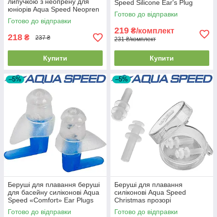
липучкою з неопрену для
Speed Silicone Ear's Plug
юніорів Aqua Speed Neopren
прозорі (4шт.)
Готово до відправки
Earband Jr чорна
Готово до відправки
219
₴/комплект
218
₴
237 ₴
231 ₴/комплект
Купити
Купити
–5%
–5%
Беруші для плавання беруші
Беруші для плавання
для басейну силіконові Aqua
силіконові Aqua Speed
Speed «Comfort» Ear Plugs
Christmas прозорі
прозорі
Готово до відправки
Готово до відправки