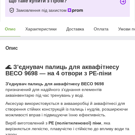
Що таке купити з Пром?
Замовлення під захистом
Опис
Характеристики
Доставка
Оплата
Умови п
Опис
🌊 З'єднувач палиць для аквафітнесу
BECO 9698 — на 4 отвори з PE-піни
З'єднувач палиць для аквафітнесу BECO 9698
призначений для надійного з'єднання елементів
акваінвентарю під час тренувань у воді.
Аксесуар використовується в аквааеробіці й аквафітнесі для
створення стійких конструкцій із палиць і нудлів, розширюючи
можливості вправ і підвищуючи їхню ефективність.
Виріб виготовлений з
PE (поліетиленової) піни
, яка
вирізняється легкістю, плавучістю і стійкістю до впливу води та
хлору.