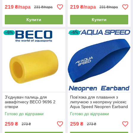
219
219
₴/пара
₴/пара
231 ₴/пара
231 ₴/пара
Купити
Купити
–5%
–5%
З'єднувач палиць для
Пов'язка для плавання з
аквафітнесу BECO 9696 2
липучкою з неопрену унісекс
отвори
Aqua Speed Neopren Earband
Blue синя
Готово до відправки
Готово до відправки
259
259
₴
₴
273 ₴
273 ₴