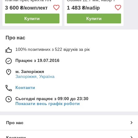
Sport Rubber Floor 500 x
шт.
3 600
1 483
₴/комплект
₴/набір
500 x 20 мм (9 шт., 2,5
кв.м.)
Купити
Купити
Про нас
100% позитивних з 522 відгуків за рік
Працює з 19.07.2016
м. Запоріжжя
Запоріжжя, Україна
Контакти
Сьогодні працює з 09:00 до 23:30
Показати весь графік роботи
Про нас
Контакти