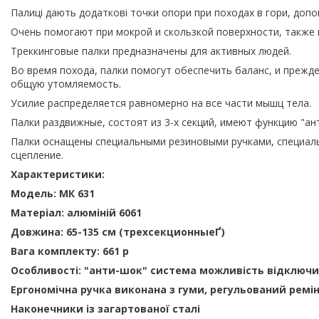
Палиці дають додаткові точки опори при походах в гори, допо
Очень помогают при мокрой и скользкой поверхности, также 
Треккинговые палки предназначены для активных людей.
Во время похода, палки помогут обеспечить баланс, и прежде 
общую утомляемость.
Усилие распределяется равномерно на все части мышц тела.
Палки раздвижные, состоят из 3-х секций, имеют функцию "ан
Палки оснащены специальными резиновыми ручками, специал
сцепление.
Характеристики:
Модель: МК 631
Матеріал: алюміній 6061
Довжина: 65-135 см (
трехсекционныеҐ)
Вага комплекту: 661 р
Особливості: "анти-шок" система можливість відключ
Ергономічна ручка виконана з гуми, регульований ремі
Наконечники із загартованої сталі