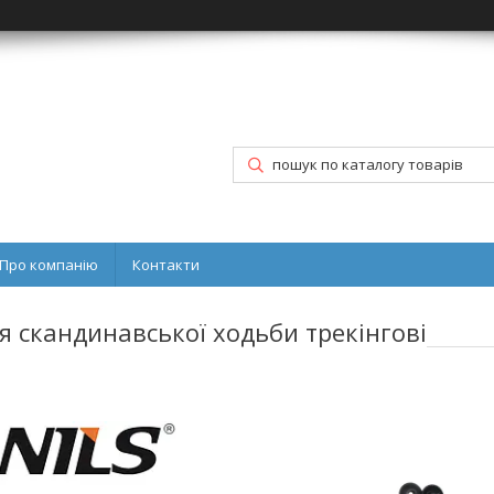
Про компанію
Контакти
я скандинавської ходьби трекінгові