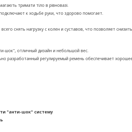
магають тримати тіло в рівновазі.
подключают к ходьбе руки, что здорово помогает.
всего снять нагрузку с колен и суставов, что позволяет снизит
ти-шок", отличный дизайн и небольшой вес.
ьно разработанный регулируемый ремень обеспечивает хороше
ити "анти-шок" систему
нь