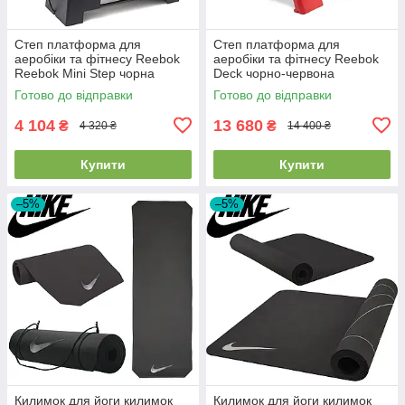
Степ платформа для
Степ платформа для
аеробіки та фітнесу Reebok
аеробіки та фітнесу Reebok
Reebok Mini Step чорна
Deck чорно-червона
навантаження 110 кг вага 7 кг
навантаження 150 кг вага
Готово до відправки
Готово до відправки
12,4 кг
4 104
13 680
₴
₴
4 320 ₴
14 400 ₴
Купити
Купити
–5%
–5%
Килимок для йоги килимок
Килимок для йоги килимок