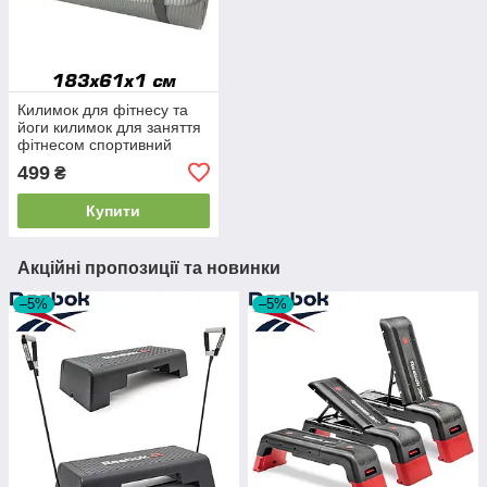
Килимок для фітнесу та
йоги килимок для заняття
фітнесом спортивний
фітнес килимок Stein NBR
499
₴
сірий 183x61x1 см
Купити
Акційні пропозиції та новинки
–5%
–5%