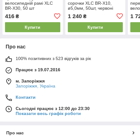
велосипедній рамі XLC
сорочки XLC BR-X10,
пере
BR-X30, 50 шт
ø5,0мм, 50шт, червоні
вело
ø4.0
416
1 240
1 7
₴
₴
Купити
Купити
Про нас
100% позитивних з 523 відгуків за рік
Працює з 19.07.2016
м. Запоріжжя
Запоріжжя, Україна
Контакти
Сьогодні працює з 12:00 до 23:30
Показати весь графік роботи
Про нас