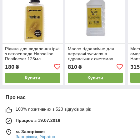
Рідина для видалення іржі
Масло гідравлічне для
Масл
з велосипеда Hanseline
передачі зусилля в
амор
Rostloeser 125мл
гідравлічних системах
Hans
Hanseline Hydraulikoil
SAE5
180
810
315
₴
₴
HLP10 (1 л.)
Купити
Купити
Про нас
100% позитивних з 523 відгуків за рік
Працює з 19.07.2016
м. Запоріжжя
Запоріжжя, Україна