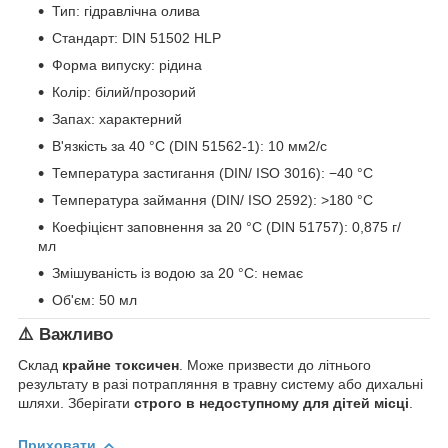
Тип: гідравлічна олива
Стандарт: DIN 51502 HLP
Форма випуску: рідина
Колір: білий/прозорий
Запах: характерний
В'язкість за 40 °C (DIN 51562-1): 10 мм2/с
Температура застигання (DIN/ ISO 3016): −40 °C
Температура займання (DIN/ ISO 2592): >180 °C
Коефіцієнт заповнення за 20 °C (DIN 51757): 0,875 г/
мл
Змішуваність із водою за 20 °C: немає
Об'єм: 50 мл
⚠️ Важливо
Склад
крайне токсичен
. Може призвести до літнього
результату в разі потрапляння в травну систему або дихальні
шляхи. Зберігати
строго в недоступному для дітей місці
.
Приховати