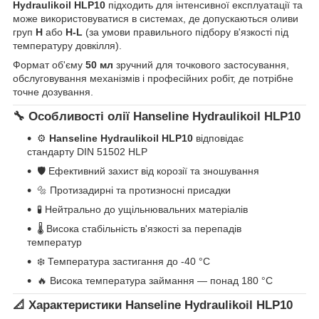
Hydraulikoil HLP10
підходить для інтенсивної експлуатації та
може використовуватися в системах, де допускаються оливи
груп
H
або
H-L
(за умови правильного підбору в'язкості під
температуру довкілля).
Формат об'єму
50 мл
зручний для точкового застосування,
обслуговування механізмів і професійних робіт, де потрібне
точне дозування.
🔧 Особливості олії Hanseline Hydraulikoil HLP10
⚙️
Hanseline Hydraulikoil HLP10
відповідає
стандарту DIN 51502 HLP
🛡️ Ефективний захист від корозії та зношування
🔩 Протизадирні та протизносні присадки
🧪 Нейтрально до ущільнювальних матеріалів
🌡️ Висока стабільність в'язкості за перепадів
температур
❄️ Температура застигання до -40 °C
🔥 Висока температура займання — понад 180 °C
📐 Характеристики Hanseline Hydraulikoil HLP10