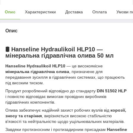
Опис
Характеристики
Доставка
Оплата
Умови п
Опис
🛢️ Hanseline Hydraulikoil HLP10 —
мінеральна гідравлічна олива 50 мл
Hanseline Hydraulikoil HLP10
— це високоякісне
мінеральна гідравлічна олива
, призначене для
передавання зусилля в гідравлічних системах, що працюють
під високим тиском.
Продукт розроблений відповідно до стандарту
DIN 51502 HLP
і повністю відповідає вимогам провідних виробників
гідравлічних компонентів.
Олива забезпечує надійний захист робочих вузлів від
корозії,
зносу та старіння
, вирізняється високою стабільністю
в'язкості та нейтральністю щодо ущільнювальних матеріалів.
Завдяки протизносним і протизадирним присадкам
Hanseline