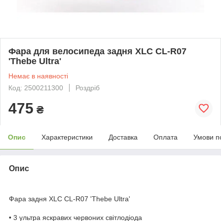
Фара для велосипеда задня XLC CL-R07
'Thebe Ultra'
Немає в наявності
Код: 2500211300
Роздріб
475
₴
Опис
Характеристики
Доставка
Оплата
Умови п
Опис
Фара задня XLC CL-R07 'Thebe Ultra'
• 3 ультра яскравих червоних світлодіода