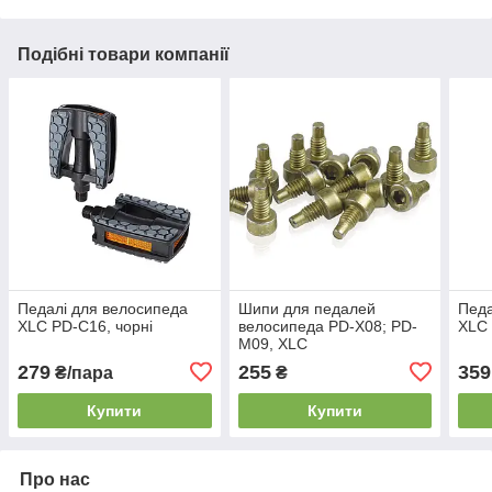
Подібні товари компанії
Педалі для велосипеда
Шипи для педалей
Педа
XLC PD-C16, чорні
велосипеда PD-X08; PD-
XLC 
M09, XLC
279
255
359
₴/пара
₴
Купити
Купити
Про нас