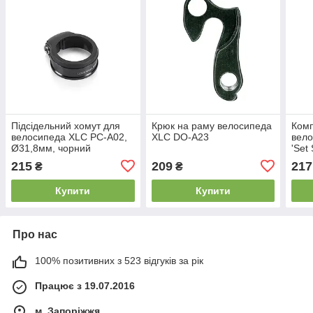
Підсідельний хомут для
Крюк на раму велосипеда
Комп
велосипеда XLC PC-A02,
XLC DO-A23
вело
Ø31,8мм, чорний
'Set
215
209
217
₴
₴
Купити
Купити
Про нас
100% позитивних з 523 відгуків за рік
Працює з 19.07.2016
м. Запоріжжя