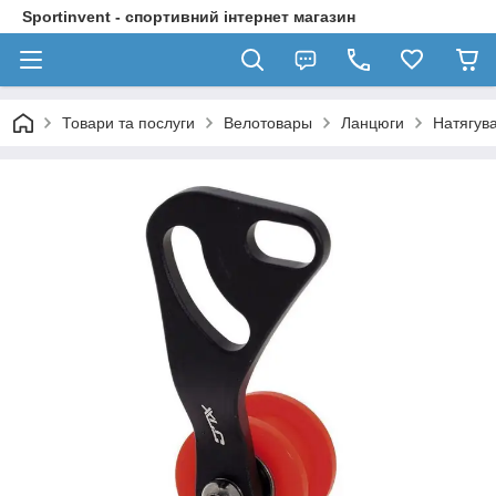
Sportinvent - спортивний інтернет магазин
Товари та послуги
Велотовары
Ланцюги
Натягув