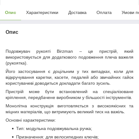
Опис
Характеристики
Доставка
Оплата
Умови п
Опис
Подовжувач рукояті Birzman – це пристрій, який
використовується для додаткового подовження плеча важеля
(рукоятка).
Його застосування є доцільним у тих випадках, коли для
відкручування каретки, касети, педалей або звичайних гайок
користувачеві доводиться докладати багато зусиль.
Пристрій може бути встановлений на спеціалізоване
кріплення, передбачене виробником у більшості інструментів.
Монолітна конструкція виготовляється з високоякісних та
міцних матеріалів, що витримують великий тиск на важіль.
Основні характеристики:
Тип: модульна подовжувальна ручка;
Призначення: для велосипедних ключів;