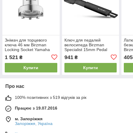
Знімач для торцевого
Ключ для педалей
Латк
ключа 46 мм Birzman
велосипеда Birzman
безк
Locking Socket Yamaha
Specialist 15mm Pedal
Birz
PW-X 46 для стопорного
Wrench
Tube
1 521
941
405
₴
₴
восьмизубчастого кільця
(25
Купити
Купити
Про нас
100% позитивних з 519 відгуків за рік
Працює з 19.07.2016
м. Запоріжжя
Запоріжжя, Україна