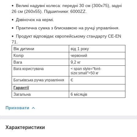
Великі надувні колеса: передні 30 см (300x75), задні
26 см (260x55). Підшипники: 6000ZZ.
Дзвіночок на кермі.
Практична сумка з блискавкою на ручці управління.
Продукт відповідає європейському стандарту CE-EN
71.
Вік дитини
від 1 року
Колір
червоний
Вага
9,2 кг
Вага користувача
< span style="font-
size:small">50 кг
Батьківська ручка управління
Є
Гарантії
Загальна
6 місяців
Приховати
Характеристики