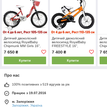
Дитячий двоколісний
Дитячий двоколісний
Дитя
велосипед RoyalBaby
велосипед RoyalBaby
вело
Chipmunk MM Girls 16",
FREESTYLE 16",
Chip
OFFICIAL UA, червоний
помаранчевий
OFFI
7 650
7 400
7 6
₴
₴
Купити
Купити
Про нас
100% позитивних з 519 відгуків за рік
Працює з 19.07.2016
м. Запоріжжя
Запоріжжя, Україна