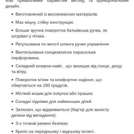
Має привабливий барвистий вигляд та функціональний
дизайн.
Виготовлений із високоякісних матеріалів.
Має міцну, стійку конструкцію.
Більше зручна поворотна батьківська ручка, як
штурвал у літака.
Регульована по висоті штанга ручки управління.
Вентильована сонцезахисна парасолька
перфорована.
Складний козирок-навіс , що захищає від сонця, дощу
та вітру.
Поворотне м'яке та комфортне сидіння, що
обертається на 180 градусів.
Місткий кошик для покупок або іграшок.
Складні підніжки для найменших дітей.
Затискач, що відкривається (бар'єр для захисту
дитини від випадання).
3-х точкові ремені безпеки.
Крило на передньому і задньому колесі .