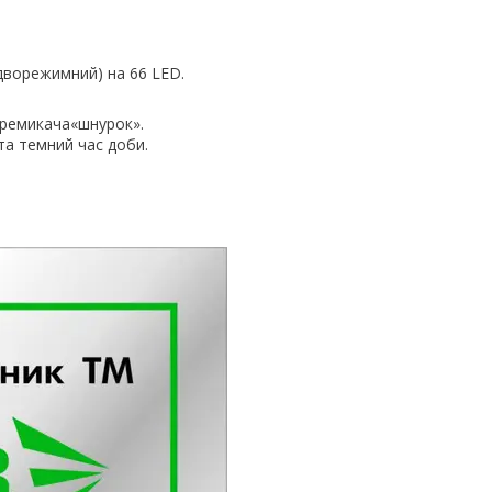
(дворежимний) на 66 LED.
ремикача«шнурок».
 та темний час доби.