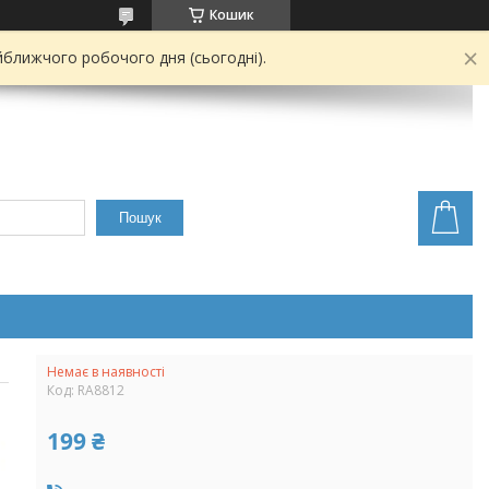
Кошик
йближчого робочого дня (сьогодні).
Пошук
Немає в наявності
Код:
RA8812
199 ₴