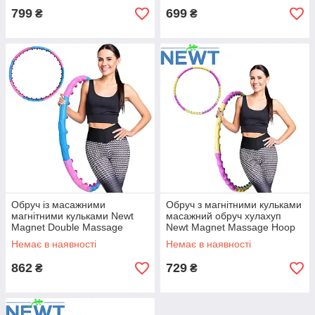
799
699
₴
₴
Обруч із масажними
Обруч з магнітними кульками
магнітними кульками Newt
масажний обруч хулахуп
Magnet Double Massage
Newt Magnet Massage Hoop
Hoop NE-F-53
NE-F-52 діаметр 105 см вага
Немає в наявності
Немає в наявності
1,2 кг
862
729
₴
₴