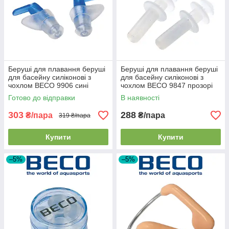
Беруші для плавання беруші
Беруші для плавання беруші
для басейну силіконові з
для басейну силіконові з
чохлом BECO 9906 сині
чохлом BECO 9847 прозорі
Готово до відправки
В наявності
303
288
₴/пара
₴/пара
319 ₴/пара
Купити
Купити
–5%
–5%