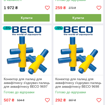
1 972
259
₴
₴
273 ₴
Купити
Купити
–5%
–5%
Конектор для палиці для
Конектор для палиці для
аквафітнесу з'єднувач палиць
аквафітнесу з'єднувач палиць
для аквафітнесу BECO 9697
для аквафітнесу BECO 9698
6 отворів
4 отвори
Готово до відправки
Готово до відправки
507
292
₴
₴
534 ₴
307 ₴