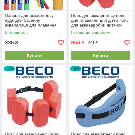
Палиця для аквафітнесу
Пояс для аквафітнесу пояс
нудл для басейну
для плавання для дітей пояс
аквапалиця для плавання
для аквааеробіки дитячий
нудл для аквааеробіки BECO
BECO 9662 червоний (15-30
В наявності
Готово до відправки
969924 2 жовта
кг)
335
856
₴
₴
901 ₴
Купити
Купити
–5%
–5%
Пояс для аквафітнесу пояс
Пояс для аквафітнесу пояс