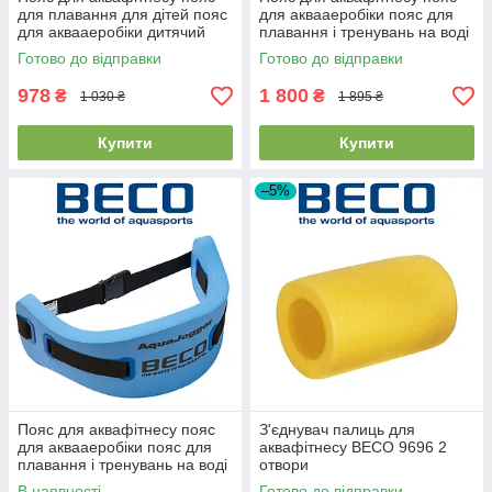
для плавання для дітей пояс
для аквааеробіки пояс для
для аквааеробіки дитячий
плавання і тренувань на воді
BECO 9663 червоний (30-60
BECO 9617 до 100 кг
Готово до відправки
Готово до відправки
кг)
978
1 800
₴
₴
1 030 ₴
1 895 ₴
Купити
Купити
–5%
Пояс для аквафітнесу пояс
З'єднувач палиць для
для аквааеробіки пояс для
аквафітнесу BECO 9696 2
плавання і тренувань на воді
отвори
BECO 9619 WOMAN (70кг)
В наявності
Готово до відправки