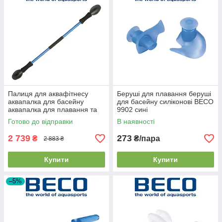
Палиця для аквафітнесу
Беруші для плавання беруші
аквапалка для басейну
для басейну силіконові BECO
аквапалка для плавання та
9902 сині
аквааеробіки BECO 9657
Готово до відправки
В наявності
Bodyflex
2 739
273
₴
₴/пара
2 883 ₴
Купити
Купити
–5%