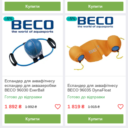
Купити
Купити
–5%
–5%
Еспандер для аквафітнесу
еспандер для аквааеробіки
Еспандер для аквафітнесу
BECO 96030 ExerBall
BECO 96035 DynaFloat
Готово до відправки
Готово до відправки
1 892
1 819
₴
₴
1 992 ₴
1 915 ₴
Купити
Купити