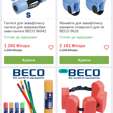
Гантелі для аквафітнесу
Манжети для аквафітнесу
гантелі для аквааеробіки
манжети плавучості для ніг
аква-гантелі BECO 96042
BECO 9618
Aqua Dumbbell розмір S
Готово до відправки
Готово до відправки
1 282
2 181
₴/пара
₴/пара
1 350 ₴/пара
2 296 ₴/пара
Купити
Купити
–5%