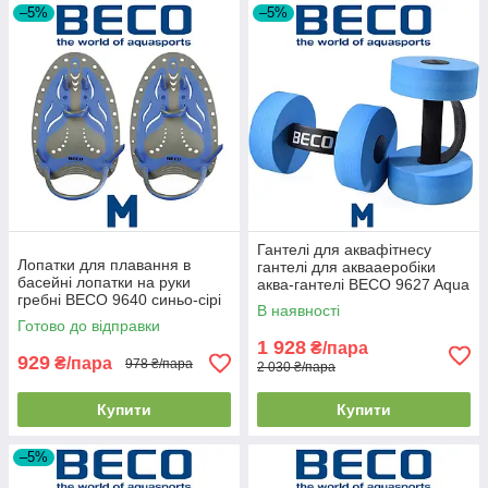
–5%
–5%
Гантелі для аквафітнесу
Лопатки для плавання в
гантелі для аквааеробіки
басейні лопатки на руки
аква-гантелі BECO 9627 Aqua
гребні BECO 9640 синьо-сірі
Dumbbell розмір M
В наявності
розмір М
Готово до відправки
1 928
₴/пара
929
₴/пара
978 ₴/пара
2 030 ₴/пара
Купити
Купити
–5%