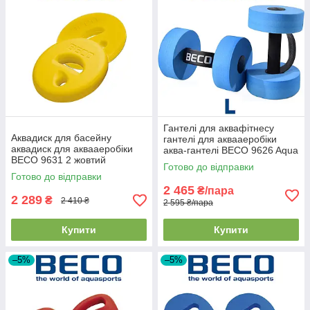
Гантелі для аквафітнесу
Аквадиск для басейну
гантелі для аквааеробіки
аквадиск для аквааеробіки
аква-гантелі BECO 9626 Aqua
BECO 9631 2 жовтий
Dumbbell розмір L
Готово до відправки
Готово до відправки
2 465
₴/пара
2 289
₴
2 410 ₴
2 595 ₴/пара
Купити
Купити
–5%
–5%