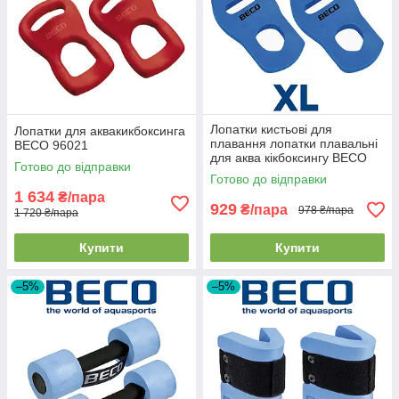
Лопатки кистьові для
Лопатки для аквакикбоксинга
плавання лопатки плавальні
BECO 96021
для аква кікбоксингу BECO
Готово до відправки
9637 розмір XL
Готово до відправки
(28,5x16x1,7см)
1 634
₴/пара
929
₴/пара
978 ₴/пара
1 720 ₴/пара
Купити
Купити
–5%
–5%