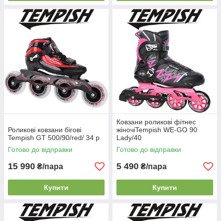
Ковзани роликові фітнес
Роликові ковзани бігові
жіночіTempish WE-GO 90
Tempish GT 500/90/red/ 34 р
Lady/40
Готово до відправки
Готово до відправки
15 990
5 490
₴/пара
₴/пара
Купити
Купити