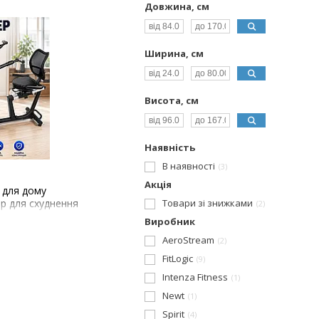
Довжина, см
Ширина, см
Висота, см
Наявність
В наявності
3
Акція
 для дому
р для схуднення
Товари зі знижками
2
Виробник
AeroStream
2
FitLogic
9
Intenza Fitness
1
Newt
1
Spirit
4