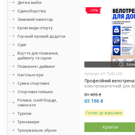
Дитячі меблі
–20%
Єдиноборства
Зимовий інвентар
Ігрові види спорту
Гнучкий ігровий додаток
Одяг
Взуття для плавання,
дайвінгу та сауни
Зали
Плавання і дайвинг
AT-734G LED
Настільні ігри
Професійний велотрена
Сумки спортивні
електромагнітний для фі
734G LED (180кг)
Спортивні пляшки
81 495 ₴
Ролики, скейтборди,
65 196 ₴
самокати
Готово до відправки
Туризм
Тренажери
Купити
Тренувальне зброю