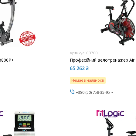
CB700
B800P+
Професійний велотренажер Air 
65 262 ₴
Немає в наявності
+380 (50) 758-35-95