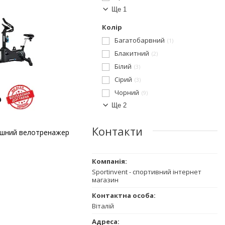
Ще 1
Колір
Багатобарвний
1
Блакитний
2
Білий
3
Сірий
3
Чорний
9
Ще 2
Контакти
ашний велотренажер
Sportinvent - спортивний інтернет
магазин
Віталій