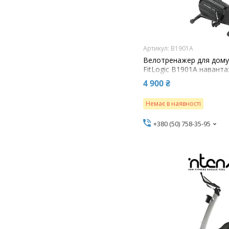
B1901A
Велотренажер для дому
FitLogic B1901A наванта
4 900 ₴
Немає в наявності
+380 (50) 758-35-95