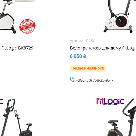
B1501
FitLogic BK8729
Велотренажер для дому FitLogi
6 950 ₴
Немає в наявності
+380 (50) 758-35-95