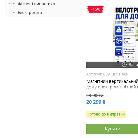
Фітнес і гімнастика
–15%
Електроніка
Зали
B89 CircleBike
Магнітний вертикальни
дому електромагнітний
FitLogic B89 CircleBike б
23 900 ₴
20 299 ₴
Готово до відправки
Купити