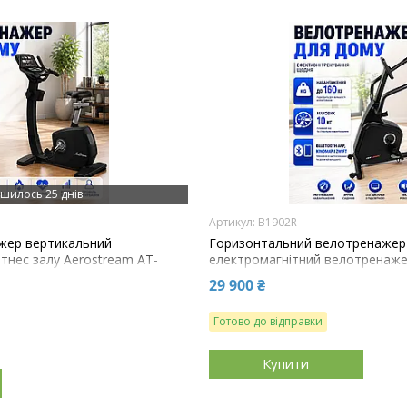
шилось 25 днів
B1902R
жер вертикальний
Горизонтальний велотренажер
тнес залу Aerostream AT-
електромагнітний велотренаже
FitLogic B1902R чорний
29 900 ₴
Готово до відправки
Купити