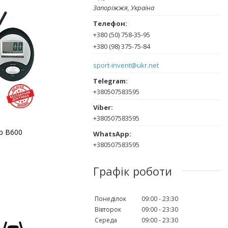
Запоріжжя, Україна
+380 (50) 758-35-95
+380 (98) 375-75-84
sport-invent@ukr.net
+380507583595
+380507583595
p B600
+380507583595
Графік роботи
Понеділок
09:00
23:30
Вівторок
09:00
23:30
Середа
09:00
23:30