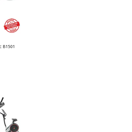
c B1501