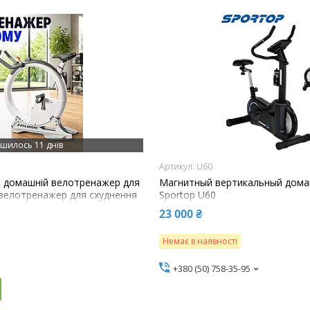
шилось 11 днів
U60
й домашній велотренажер для
Магнитный вертикальный дом
 велотренажер для схуднення
Sportop U60
ілий
23 000 ₴
Немає в наявності
+380 (50) 758-35-95