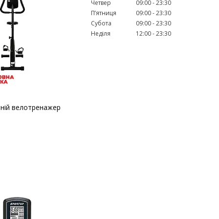
Четвер
09:00
23:30
Пʼятниця
09:00
23:30
Субота
09:00
23:30
Неділя
12:00
23:30
ній велотренажер