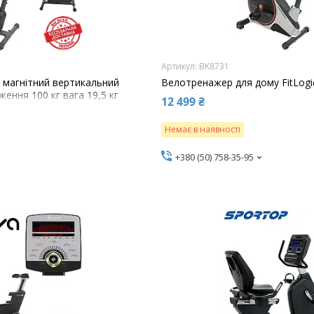
BK8731
 магнітний вертикальний
Велотренажер для дому FitLogi
ження 100 кг вага 19,5 кг
12 499 ₴
Немає в наявності
+380 (50) 758-35-95