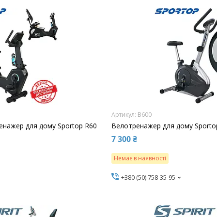
B600
енажер для дому Sportop R60
Велотренажер для дому Sporto
7 300 ₴
Немає в наявності
+380 (50) 758-35-95