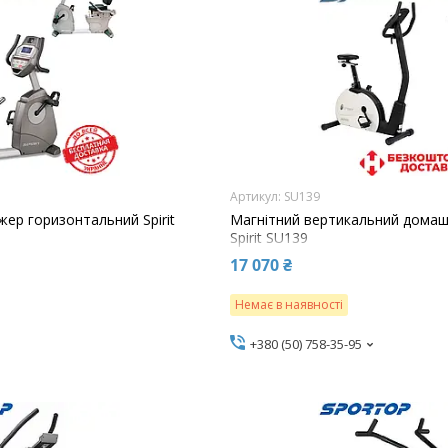
SU139
ер горизонтальний Spirit
Магнітний вертикальний домаш
Spirit SU139
17 070 ₴
Немає в наявності
+380 (50) 758-35-95