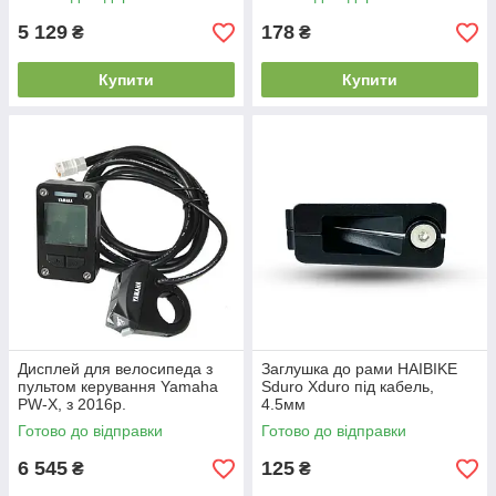
5 129
178
₴
₴
Купити
Купити
Дисплей для велосипеда з
Заглушка до рами HAIBIKE
пультом керування Yamaha
Sduro Xduro під кабель,
PW-X, з 2016р.
4.5мм
Готово до відправки
Готово до відправки
6 545
125
₴
₴