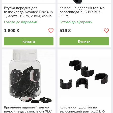
Втулка передня для
Кріплення гідролінії гальма
велосипеда Novatec Disk 4 IN
велосипеда XLC BR-X07,
1, 32отв, 198гр, 20мм, чорна
50шт
Готово до відправки
Готово до відправки
1 800
519
₴
₴
Купити
Купити
Кріплення гідролінії гальма
Кріплення гідролінії на
велосипеда самоклеючі XLC
велосипедній рамі XLC BR-