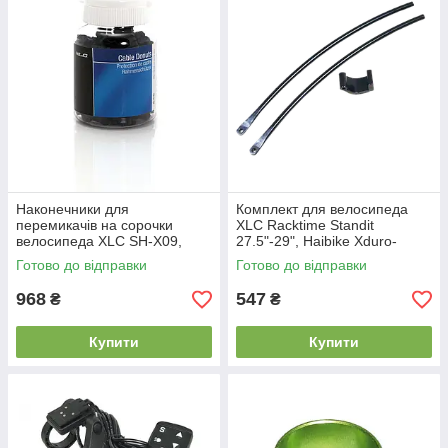
Наконечники для
Комплект для велосипеда
перемикачів на сорочки
XLC Racktime Standit
велосипеда XLC SH-X09,
27.5"-29", Haibike Xduro-
200шт, чорні
Sduro, чорний
Готово до відправки
Готово до відправки
968
547
₴
₴
Купити
Купити