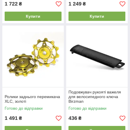
1 722
1 249
₴
₴
Купити
Купити
Подовжувач рукояті важеля
Ролики заднього перемикача
для велосипедного ключа
XLC, золоті
Birzman
Готово до відправки
Готово до відправки
1 491
436
₴
₴