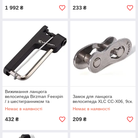
1 992
233
₴
₴
Вижимання ланцюга
велосипеда Birzman Feexpin
Замок для ланцюга
/ з шестигранником та
велосипеда XLC CC-X06, 9ск.
утримувачем ланцюга
Немає в наявності
Немає в наявності
432
209
₴
₴