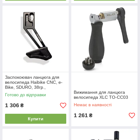
Заспокоювач ланцюга для
велосипеда Haibike CNC, e-
Bike, SDURO, 38гр.,
36Т-38Т-40Т
Вижимання для ланцюга
Готово до відправки
велосипеда XLC TO-CC03
1 306
Немає в наявності
₴
1 261
₴
Купити