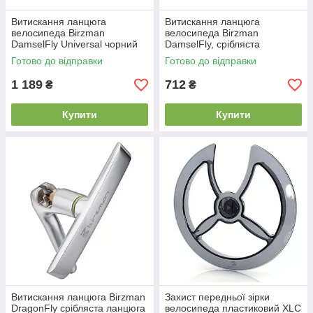
Витискання ланцюга
Витискання ланцюга
велосипеда Birzman
велосипеда Birzman
DamselFly Universal чорний
DamselFly, срібляста
Готово до відправки
Готово до відправки
1 189
712
₴
₴
Купити
Купити
Витискання ланцюга Birzman
Захист передньої зірки
DragonFly срібляста ланцюга
велосипеда пластиковий XLC