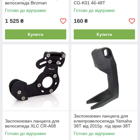
велосипеда Birzman
CG-K01 46-48Т
DragonFly сріблястий
Готово до відправки
Готово до відправки
1 525
160
₴
₴
Купити
Купити
Заспокоювач ланцюга для
Заспокоювач ланцюга для
електровелосипеда Yamaha
велосипеда XLC CR-A08
38Т від 2015р. під зірки 38Т
Готово до відправки
Готово до відправки